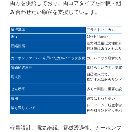
両方を供給しており、両コアタイプを比較・組
み合わせたい顧客を支援しています。
選択基準
アラミドハニカム
密度
29〜144 kg/m³
筋力対重量比の性能も良好
圧縮性能
最終値は密度とセルサイズ
カーボンファイバーを用いたガルバニック腐食
ガルバニック腐食のリスク
電磁的透過性
素晴らしいです。誘電率 < 1.
自己消火式で、
耐火性
指定すれば耐火サンドイッ
せん断率
多くの剛性に重要な設計で
費用
通常はもっと高い
レードーム、航空宇宙内装
最も適している
複合材サンドイッチパネル
軽量設計、電気絶縁、電磁透過性、カーボンフ