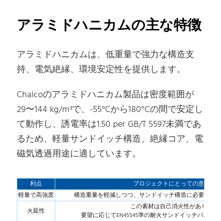
アラミドハニカムの主な特徴
アラミドハニカムは、低重量で強力な構造支
持、電気絶縁、環境安定性を提供します。
Chalcoのアラミドハニカム製品は密度範囲が
29〜144 kg/m³で、-55°Cから180°Cの間で安定し
て動作し、誘電率は1.50 per GB/T 5597未満であ
るため、軽量サンドイッチ構造、絶縁コア、電
磁気透過用途に適しています。
利点
プロジェクトにとっての意味
軽量で高強度
構造重量を軽減しつつ、サンドイッチ構造に必要な耐
この素材は自己消火性があり、
火延性
要望に応じてEN45545準の耐火サンドイッチパネル