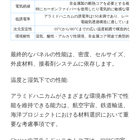
非金属製の断熱コアを必要とする複合構
電気絶縁
特にカーボンファイバーを使用したり電気的に敏感な環境で
アラミドハニカムの誘電率は1.50未満であり、レードー
低誘電率
電磁気透過構造に適しています。
次元安定性
-55°Cから180°Cまでの広い温度範囲で構造的な強
環境耐性
湿気、酸性・アルカリ性環境、非金属コア用途で典型的な腐
最終的なパネルの性能は、密度、セルサイズ、
外皮材料、接着剤システムに依存します。
温度と湿気下での性能:
アラミドハニカムがさまざまな環境条件下で性
能を維持できる能力は、航空宇宙、鉄道輸送、
海洋プロジェクトにおける材料選択において重
要な考慮事項です。