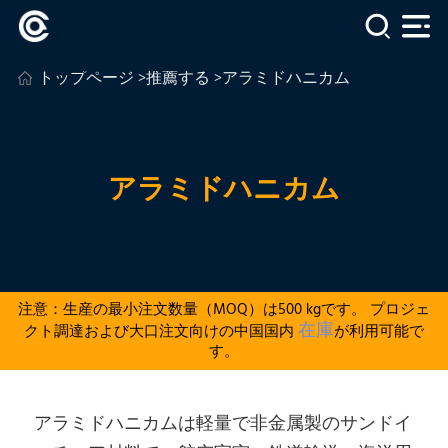
トップページ
>
推薦する
>アラミドハニカム
アラミドハニカム
注意：生産の最小注文数量（MOQ）は500 kgです。 プロジェ
在庫
クト調達および大口注文向けの中国国内
が利用可能で
す。
アラミドハニカムは軽量で非金属製のサンドイ