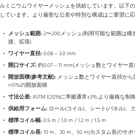
ルミニウムワイヤーメッシュを供給しています。以下
しています。より厳密な公差や特別な構成はご要望に
メッシュ範囲:
2〜200メッシュ(利用可能な範囲は
接、拡張)
ワイヤー直径:
0.08 – 3.0 mm
開口サイズ:
約0.07 – 11 mm(メッシュ数とワイヤー
開放面積(参考文献):
メッシュ数とワイヤー直径から計算
≈51%の開放面積
寸法公差:
ASTM E2016に準拠通常±3%;より厳格
供給用フォーム:
ロール(コイル)、シート(パネル)
標準コイル幅:
0.5 m / 1.0 m / 1.2 m / 1.5 m
標準コイル長:
10 m、30 m、50 m(カスタム長のサ