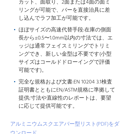
カット、面取り、2面または4面の面ミ
リングが可能で、バーを直接治具に差
し込んでラフ加工が可能です。
ほぼサイズの高速代替手段:在庫の側面
長から±0.5〜1.0mm以内の寸法では、エ
ッジは通常フェイスミリングでトリミ
ングでき、新しい金型は不要です(小型
サイズはコールドドローイングで評価
可能です)。
完全な規格および文書:EN 10204 3.1検査
証明書とともにEN/ASTM規格に準拠して
提供;寸法や直線性のレポートは、要望
に応じて提供可能です。
アルミニウムスクエアバー型リスト(PDF)をダ
ウンロード