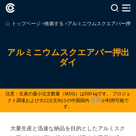
トップページ
>
推薦する
>アルミニウムスクエアバー押出
アルミニウムスクエアバー押出
ダイ
注意：生産の最小注文数量（MOQ）は500 kgです。 プロジェ
在庫
クト調達および大口注文向けの中国国内
が利用可能で
す。
大量生産と迅速な納品を目的としたアルミスク