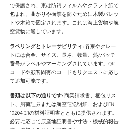
で保護され、束は防錆フィルムやクラフト紙で
包まれ、曲がりや衝撃を防ぐために木製パレッ
トや木箱で固定されます。これは海上貨物や航
空貨物に適しています。
ラベリングとトレーサビリティ:
各束やクレー
トには合金、サイズ、長さ、数量、熱/バッチ
番号がラベルやマーキングされています。QR
コードや顧客固有のコードもリクエストに応じ
て追加可能です。
書類は以下の通りです:
商業請求書、梱包リス
ト、船荷証券または航空運送明細、およびEN
10204 3.1の材料証明書とともに提供されます。
必要に応じて原産地証明書や寸法・機械的報告