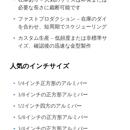
在庫あり – 人気のサイズは即発または
110
32.67
7500T
6082-T6511
必要な長さに裁断可能です
110
33.87
5500T反挤
2007-T4
R1
12500T
4.5
114.3
35.272
6061-T6511
R1
ファストプロダクション – 在庫のダイ
600*420
を合わせ、短周期でスケジューリング
7500T
4.5
114.3
35.274
6082-T6
440*260
カスタム生産 – 低頻度または非標準サ
115
35.705
7500T
2007-T4
R1.0
イズ、確認後の迅速な金型製作
120
38.88
7500T
6082-T6
12500T
120
39.021
6082-T6
R1.5
440*150
120
40.31
5500T反挤
7075-T6511
R2.0
人気のインチサイズ
125
42.185
9000T
6082-T6
R1.0
5
127
43.548
7500T
6061-T6511
1/4インチ正方形のアルミバー
130
45.63
7500T
6082-T6
12500T
140
52.918
2007年T4
R1
3/8インチの正方形アルミバー
600*420
140
52.919
12500T
6082-T651
R0.5
1/2インチ四方のアルミバー
12500T
140
53.142
6082-T6
R1.5
440*150
5/8インチの正方形アルミバー
150
60.75
7500T
2007年 T4511
9000T
3/4インチの正方形アルミバー