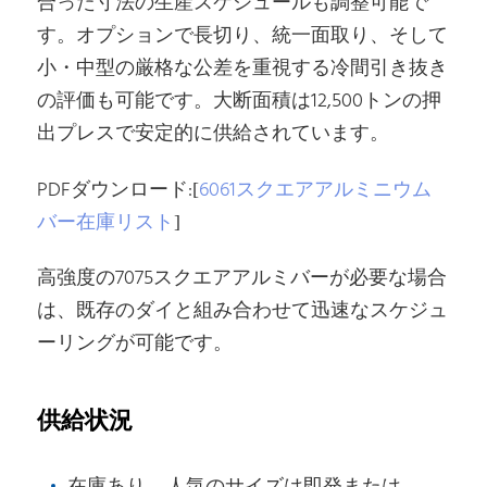
合った寸法の生産スケジュールも調整可能で
7500T
す。オプションで長切り、統一面取り、そして
88
20.909
6061-T651
378*210
小・中型の厳格な公差を重視する冷間引き抜き
3.5
88.9
21.33
3600T
6061-T6511
90
21.87
3600T
6060T66/6082T6
の評価も可能です。大断面積は12,500トンの押
7500T
90
22.671
2007-T4
R2
出プレスで安定的に供給されています。
440*260
90
22.985
7500T
6666-T6
PDFダウンロード:[
6061スクエアアルミニウム
95.25
24.496
7500T
6061-T6511
100
27
7500T
6082-T6511
バー在庫リスト
]
7500T
100
27.99
2007-T4
R2
440*260
高強度の7075スクエアアルミバーが必要な場合
100
27.1
7500T
6082-T6
は、既存のダイと組み合わせて迅速なスケジュ
4
101.6
27.871
7500T
6061-T6511
12500T
ーリングが可能です。
4
101.6
27.871
6061-T6511
R0.2
440*260
7500T
102
28.088
6082-T6511
R1.0
440*150
供給状況
105
29.758
9000T
6082-T6511
R2.0
7500T
105
29.765
6082-T651
R1.0
440*260