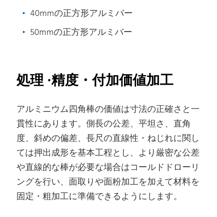
194
101.589
6082-T6
3.5
440*260
40mmの正方形アルミバー
200
107.979
12500T
6082-T6511
R3.0
50mmの正方形アルミバー
12500T
200
107.998
6082-T6511
R1
600*420
12500T
220
130.679
6082-T6511
780*420
12500T
250
168.749
6082-T6
R0.5
処理 ·精度・付加価値加工
600*420
アルミニウム四角棒の価値は寸法の正確さと一
貫性にあります。側長の公差、平坦さ、直角
度、斜めの偏差、長尺の直線性・ねじれに関し
ては押出成形を基本工程とし、より厳密な公差
や直線的な棒が必要な場合はコールドドローリ
ングを行い、面取りや面粉加工を加えて材料を
固定・粗加工に準備できるようにします。