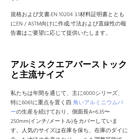
70
13.894
3600T
6666-T6
7500T
規格および文書:EN 10204 3.1材料証明書ととも
71
13.608
6082-T6
R1.0
440*260
にEN / ASTM向けに作成;寸法および直線性の報
75
15.188
7500T
6082-T6511
告書はご要望に応じて提供いたします。
7500T
75
15.74
2007-T4
R2
440*260
75
15.239
7500T
6082-T651
75
15.938
3600T
6666-T6
3
76.2
15.677
3600T
6061-T6511
アルミスクエアバーストック
7500T
3
76.2
15.677
6061-T6511
R0.5
と主流サイズ
440*260
80
17.28
3600T
6060T66/6082T6
7500T
80
17.911
2007-T4
R2
440*260
私たちは年間を通じて、主に6000シリーズ、
7500T
特に6061に重点を置く四
角いアルミニウムバ
80
17.344
6082-T6
440*260
ー
の生産を続けており、側面長A=6.35〜
80
18.145
3600T
6666-T6
82
18.154
5500T反挤
6082-T6511
R0.5
250mm(インチ/メートル)をカバーしていま
85
19.508
3600T
6082-T6
す。人気のサイズは在庫を保ち、在庫のダイに
7500T
85
20.22
2007-T4
R2
440*260