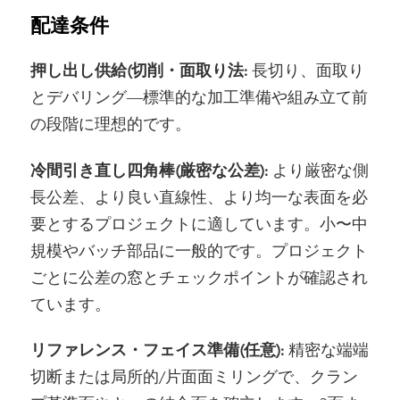
配達条件
押し出し供給(切削・面取り法:
長切り、面取り
とデバリング—標準的な加工準備や組み立て前
の段階に理想的です。
冷間引き直し四角棒(厳密な公差):
より厳密な側
長公差、より良い直線性、より均一な表面を必
要とするプロジェクトに適しています。小〜中
規模やバッチ部品に一般的です。プロジェクト
ごとに公差の窓とチェックポイントが確認され
ています。
リファレンス・フェイス準備(任意):
精密な端端
切断または局所的/片面面ミリングで、クラン