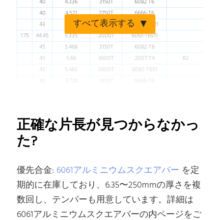
40
4.336
3150T
6082 T6
40
4.521
2750T
6666-T6
すべて表示する
43
4.992
2750T
6082-T6511
1.75
44.45
5.335
2000T
6061-T6511
45
5.468
3150T
6082-T6
45
5.66
3600T
2007-T4
R2
45
5.483
3600T
6082-T651
45
5.728
3150T
6666-T6
50
6.75
3600T
6061-T6
50
6.75
3600T
6082-T6
50
6.99
3600T
2007-T4
R2
正確な片長が見つからなかっ
50
6.775
3600T
6082-T6
た?
50
7.068
3150T
6666-T6
2
50.8
6.968
3150T
6061-T6511
2
50.8
6.967
3600T
6061-T6511
R0.5
優先合金:
6061アルミニウムスクエアバー
を定
2
50.8
6.994
3600T
6061-T6511
55
8.168
3600T
6082-T6
期的に在庫しており、6.35〜250mmの厚さを複
55
8.46
3600T
2007-T4
R2
数回し、テンパーも用意しています。詳細は
55
8.194
3600T
6082-T6
6061アルミニウムスクエアバーの内ページをご
55
8.56
3600T
6666-T6