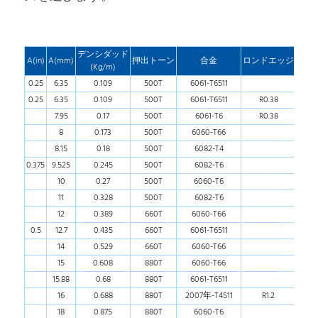
デンシダッド
A(in)
A(mm)
押出トーン
合金
ロンドエッジ
(Kg/m)
0.25
6.35
0.109
500T
6061-T6511
0.25
6.35
0.109
500T
6061-T6511
R0.38
7.95
0.17
500T
6061-T6
R0.38
8
0.173
500T
6060-T66
8.15
0.18
500T
6082-T4
0.375
9.525
0.245
500T
6082-T6
10
0.27
500T
6060-T6
11
0.328
500T
6082-T6
12
0.389
660T
6060-T66
0.5
12.7
0.435
660T
6061-T6511
14
0.529
660T
6060-T66
15
0.608
880T
6060-T66
15.88
0.68
880T
6061-T6511
16
0.688
880T
2007年-T4511
R1.2
18
0.875
880T
6060-T6