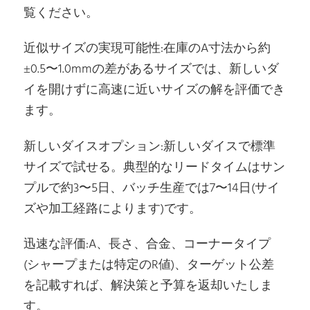
覧ください。
2.25
57.15
8.819
3600T
6061-T6511
60
9.72
3600T
6060-T6
60
9.72
3600T
6082-T6
近似サイズの実現可能性:在庫のA寸法から約
60
10.07
3600T
2007-T4
R2
±0.5〜1.0mmの差があるサイズでは、新しいダ
60
10.07
2000T反挤
7075-T6511
R2.0
イを開けずに高速に近いサイズの解を評価でき
60
9.79
3600T
6082-T6
60
9.751
3600T
6082-T6
ます。
60
10.184
3600T
6666-T6
2.5
63.5
10.887
3600T
6061-T6
新しいダイスオプション:新しいダイスで標準
65
11.408
3600T
6082-T6
サイズで試せる。典型的なリードタイムはサン
65
11.82
3600T
2007-T4
R2
プルで約3〜5日、バッチ生産では7〜14日(サイ
65
11.445
3600T
6082-T651
65
12.074
3600T
6666-T6
ズや加工経路によります)です。
2.75
69.85
13.173
3600T
6061-T6511
7500T
2.75
69.85
13.173
6061-T6511
R0.2
迅速な評価:A、長さ、合金、コーナータイプ
440*260
70
13.23
3600T
6060-T5
(シャープまたは特定のR値)、ターゲット公差
70
13.71
3600T
2007-T4
R2
を記載すれば、解決策と予算を返却いたしま
7500T
70
13.279
6082-T6
す。
440*260