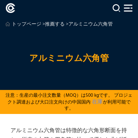
トップページ
>
推薦する
>アルミニウム六角管
アルミニウム六角管
注意：生産の最小注文数量（MOQ）は500 kgです。 プロジェ
在庫
クト調達および大口注文向けの中国国内
が利用可能で
す。
アルミニウム六角管は特徴的な六角形断面を持