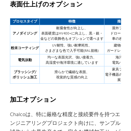
表面仕上げのオプション
プロセスタイプ
特徴
推奨用
耐腐食性が向上し、
屋外フレー
アノダイジング
表面硬度はHV400+に向上し、黒・銀・
ドローンア
金などの装飾色もオプションで選べます
車の改造パ
UV耐性、強い耐摩耗性、
建物の断
粉末コーティング
さまざまな色で入手可能(RAL規格)
ガードレール
均一な表面光沢、強い接着力、
海洋部品
電気泳動
高湿度や海洋環境に適しています
電気ハウジ
家具フレー
ブラッシング/
滑らかで繊細な表面、
電子機器のハウ
ポリッシュ加工
視覚的な質感の向上
展示装
加工オプション
Chalcoは、特に厳格な精度と接続要件を持つエ
ンジニアリングプロジェクト向けに、サンプル