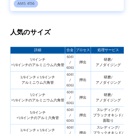
AMS 4156
人気のサイズ
詳細
合金
プロセス
処理サービス
6061
1/4インチ
研磨/
/
押出
×1/8インチのアルミニウム六角管
アノダイジング
6063
6061
3/8インチ x 1/8インチ
研磨/
/
押出
アルミニウム六角管
アノダイジング
6063
6061
1/2インチ
研磨/
/
押出
×1/8インチのアルミニウム六角管
アノダイジング
6063
6061
スレディング/
5/8インチ
/
押出
ブラックオキシド/
×1/8インチのアルミ六角管
6063
面取り
6061
スレディング/
3/4インチ x 1/8インチ
/
押出
ブラックオキシド/