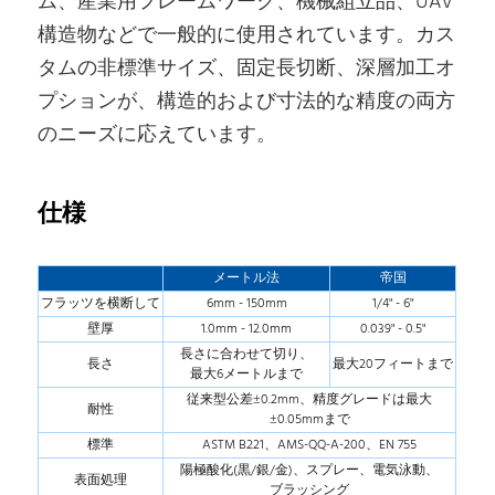
ム、産業用フレームワーク、機械組立品、UAV
構造物などで一般的に使用されています。カス
タムの非標準サイズ、固定長切断、深層加工オ
プションが、構造的および寸法的な精度の両方
のニーズに応えています。
仕様
メートル法
帝国
フラッツを横断して
6mm - 150mm
1/4" - 6"
壁厚
1.0mm - 12.0mm
0.039" - 0.5"
長さに合わせて切り、
長さ
最大20フィートまで
最大6メートルまで
従来型公差±0.2mm、精度グレードは最大
耐性
±0.05mmまで
標準
ASTM B221、AMS-QQ-A-200、EN 755
陽極酸化(黒/銀/金)、スプレー、電気泳動、
表面処理
ブラッシング