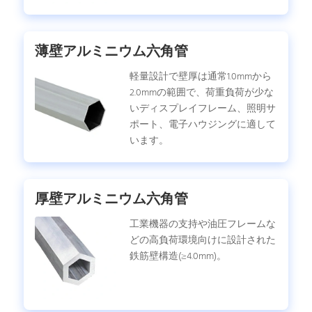
薄壁アルミニウム六角管
軽量設計で壁厚は通常1.0mmから
2.0mmの範囲で、荷重負荷が少な
いディスプレイフレーム、照明サ
ポート、電子ハウジングに適して
います。
厚壁アルミニウム六角管
工業機器の支持や油圧フレームな
どの高負荷環境向けに設計された
鉄筋壁構造(≥4.0mm)。