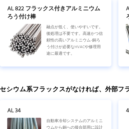
AL 822 フラックス付きアルミニウム
ろう付け棒
融点が低く、使いやすいです。
後処理は不要です。高速かつ信
頼性の高いアルミニウム-銅ろ
う付けが必要なHVACや修理用
途に最適です。
セシウム系フラックスがなければ、外部フ
AL 34
自動車冷却システムのアルミニ
ウムから銅への接合部用に設計