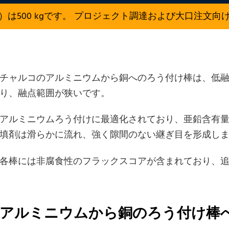
）は500 kgです。 プロジェクト調達および大口注文向
チャルコのアルミニウムから銅へのろう付け棒は、低
り、融点範囲が狭いです。
アルミニウムろう付けに最適化されており、亜鉛含有
填剤は滑らかに流れ、強く隙間のない継ぎ目を形成し
各棒には非腐食性のフラックスコアが含まれており、
アルミニウムから銅のろう付け棒