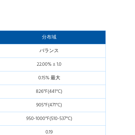
分布域
バランス
22.00% ± 1.0
0.15% 最大
826°F(441°C)
905°F(471°C)
950-1000°F(510-537°C)
0.19