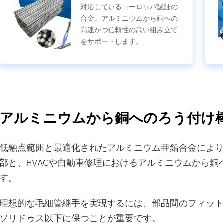
対応しているヨーロッパ認証の
合金。アルミニウムから銅への
高速かつ信頼性の高い組み立て
をサポートします。
アルミニウムから銅へのろう付け
低融点範囲と最適化されたアルミニウム亜鉛合金によ
部と、HVACや自動車修理におけるアルミニウムから
す。
理想的な毛細管継手を実現するには、部品間のフィッ
ソリドゥス以下に保つことが重要です。