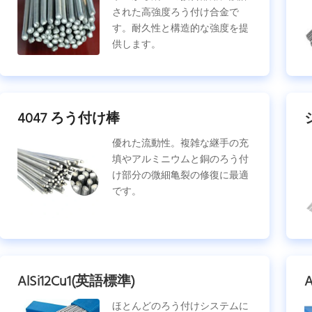
された高強度ろう付け合金で
す。耐久性と構造的な強度を提
供します。
4047 ろう付け棒
優れた流動性。複雑な継手の充
填やアルミニウムと銅のろう付
け部分の微細亀裂の修復に最適
です。
AlSi12Cu1(英語標準)
ほとんどのろう付けシステムに