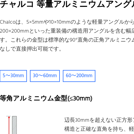
チャルコ 等量アルミニウムアング
Chalcoは、5×5mmや10×10mmのような軽量アングルから
200×200mmといった重装備の構造用アングルを含
す。これらの金型は標準的な90°直角の正角アルミニ
なしで直接押出可能です。
5〜30mm
30〜60mm
60〜200mm
等角アルミニウム金型(≤30mm)
辺長30mmを超えない正方
構造と正確な直角を持ち、