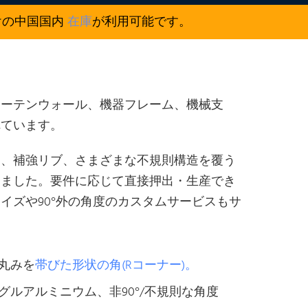
けの中国国内
在庫
が利用可能です。
カーテンウォール、機器フレーム、機械支
れています。
ジ、補強リブ、さまざまな不規則構造を覆う
しました。要件に応じて直接押出・生産でき
イズや90°外の角度のカスタムサービスもサ
丸みを
帯びた形状の角(Rコーナー)。
ルアルミニウム、非90°/不規則な角度