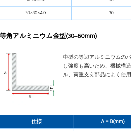
30×30×3.0
30
30×30×4.0
30
等角アルミニウム金型(30–60mm)
中型の等辺アルミニウムの
し強度も高いため、機械構
ル、荷重支え部品によく使
仕様
A = B(mm)