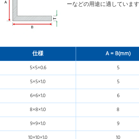
ーなどの用途に適していま
仕様
A = B(mm)
5×5×0.6
5
5×5×1.0
5
6×6×1.0
6
8×8×1.0
8
9×9×1.0
9
10×10×1.0
10