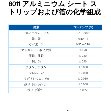
8011 アルミニウム シート ス
トリップおよび箔の化学組成
要素
コンテンツ (%)
アルミニウム、アル
97.3～98.9
鉄、鉄
0.60～1
ケイ素、Si
0.50～0.90
マンガン、ミネソタ州
≤ 0.20
亜鉛、亜鉛
≤ 0.10
銅、Cu
≤ 0.10
チタン、チタン
≤ 0.080
クロム、Cr
≤ 0.050
マグネシウム、Mg
≤ 0.050
残り（それぞれ）
≤ 0.050
残り（合計）
≤ 0.15