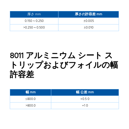
厚さ mm
厚さの許容差 mm
0.150～0.250
±0.005
>0.250～0.500
±0.010
8011 アルミニウム シート ス
トリップおよびフォイルの幅
許容差
幅 mm
幅
公差 mm
≤800.0
+0.5 0
>800.0
+1 0