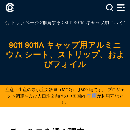
トップページ
>
推薦する
>8011 8011A キャップ用
8011 8011A キャップ用アルミニ
ウム シート、ストリップ、およ
びフォイル
注意：生産の最小注文数量（MOQ）は500 kgです。 プロジェ
在庫
クト調達および大口注文向けの中国国内
が利用可能で
す。