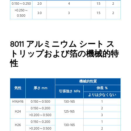
0.150～0.250
2.0
4
1.5
2
>0.250～
3.0
3
1.5
2
0.500
8011 アルミニウム シート ス
トリップおよび箔の機械的特
性
機械的性質
気性
厚さ mm
伸長 ％
引張強さ MPa
よりは少なくない
H14,H16
0.150～0.500
130-165
1
0.150～0.200
2
H24
125-165
>0.200～0.500
3
0.150～0.200
1
H26
130-165
>0.200～0.500
2