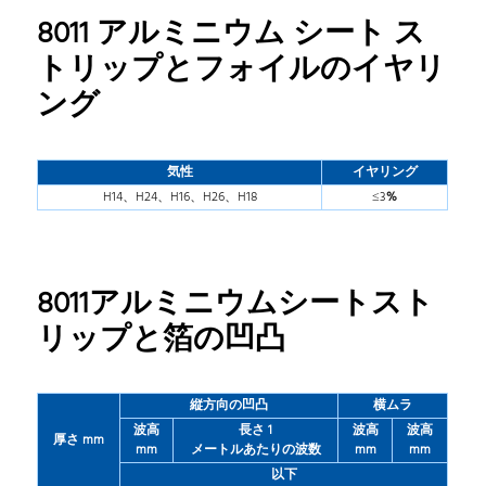
8011 アルミニウム シート ス
トリップとフォイルのイヤリ
ング
気性
イヤリング
H14、H24、H16、H26、H18
≤3
%
8011アルミニウムシートスト
リップと箔の凹凸
縦方向の凹凸
横ムラ
波高
長さ 1
波高
波高
厚さ mm
mm
メートルあたりの波数
mm
mm
以下