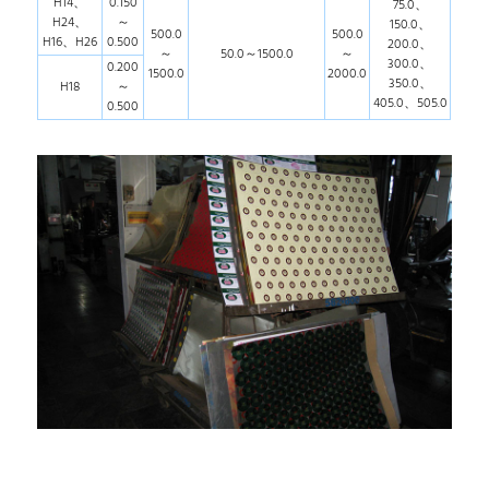
H14、
0.150
75.0、
H24、
～
150.0、
500.0
500.0
H16、H26
0.500
200.0、
～
50.0～1500.0
～
300.0、
0.200
1500.0
2000.0
350.0、
H18
～
405.0、505.0
0.500