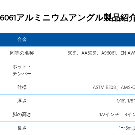
6061アルミニウムアングル製品紹
合金
同等の名称
6061、AA6061、A96061、EN AW-
ホット・
テンパー
仕様
ASTM B308、AMS-Q
厚さ
1/16", 1/8"
脚の高さ
1/2インチ – 
長さ
1〜6