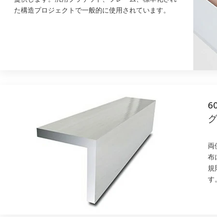
た構造プロジェクトで一般的に使用されています。
6
両
布
規
す