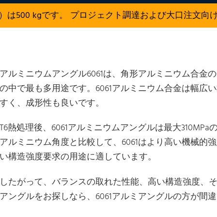
）は500 kgです。 プロジェクト調達および大口注文向
アルミニウムアングル6061は、角形アルミニウム合金
の中で最も多用途です。6061アルミニウム合金は幅広
すく、成形性も良いです。
T6熱処理後、6061アルミニウムアングルは最大310MP
アルミニウム角度と比較して、6061はより高い機械的
い構造強度要求の用途に適しています。
したがって、バランスの取れた性能、高い構造強度、
アングルをお探しなら、6061アルミアングルの方が間