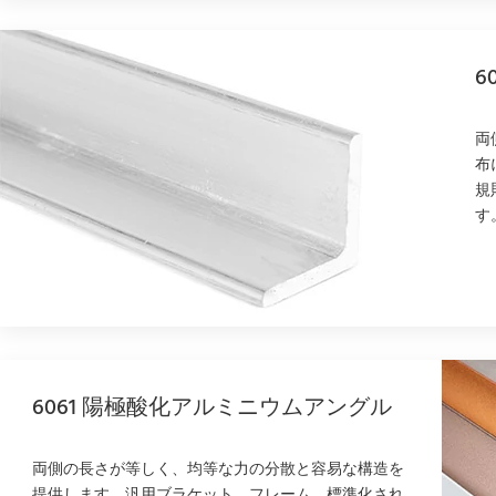
6
両
布
規
す
6061 陽極酸化アルミニウムアングル
両側の長さが等しく、均等な力の分散と容易な構造を
提供します。汎用ブラケット、フレーム、標準化され