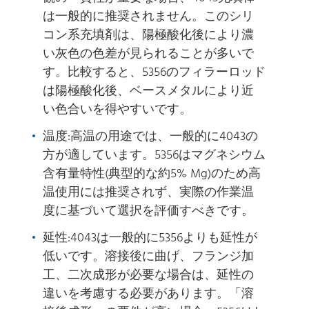
は一般的に推奨されません。このシリ
コン系充填剤は、陽極酸化後により濃
い灰色の色差が見られることが多いで
す。比較すると、5356のフィラーロッド
は陽極酸化後、ベースメタルにより近
い色合いを得やすいです。
温度:高温の用途では、一般的に4043の
方が適しています。5356はマグネシウム
含有量特性(典型的な約5% Mg)のため高
温使用には推奨されず、実際の作業温
度に基づいて選択を評価すべきです。
延性:4043は一般的に5356よりも延性が
低いです。溶接後に曲げ、フランジ加
工、二次成形が必要な場合は、延性の
違いを考慮する必要があります。「溶