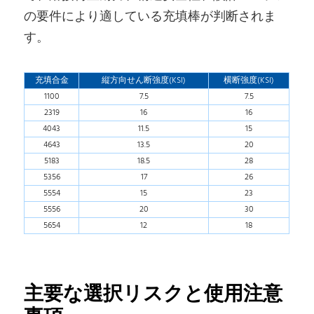
の要件により適している充填棒が判断されま
す。
充填合金
縦方向せん断強度(KSI)
横断強度(KSI)
1100
7.5
7.5
2319
16
16
4043
11.5
15
4643
13.5
20
5183
18.5
28
5356
17
26
5554
15
23
5556
20
30
5654
12
18
主要な選択リスクと使用注意