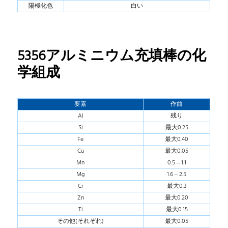
陽極化色
白い
5356アルミニウム充填棒の化
学組成
要素
作曲
Al
残り
Si
最大0.25
Fe
最大0.40
Cu
最大0.05
Mn
0.5 – 1.1
Mg
1.6 – 2.5
Cr
最大0.3
Zn
最大0.20
Ti
最大0.15
その他(それぞれ)
最大0.05