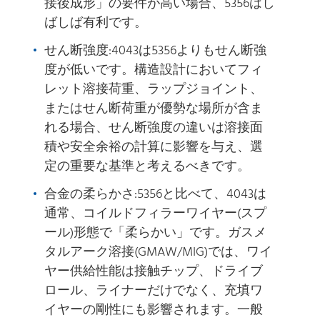
接後成形」の要件が高い場合、5356はし
ばしば有利です。
せん断強度:4043は5356よりもせん断強
度が低いです。構造設計においてフィ
レット溶接荷重、ラップジョイント、
またはせん断荷重が優勢な場所が含ま
れる場合、せん断強度の違いは溶接面
積や安全余裕の計算に影響を与え、選
定の重要な基準と考えるべきです。
合金の柔らかさ:5356と比べて、4043は
通常、コイルドフィラーワイヤー(スプ
ール)形態で「柔らかい」です。ガスメ
タルアーク溶接(GMAW/MIG)では、ワイ
ヤー供給性能は接触チップ、ドライブ
ロール、ライナーだけでなく、充填ワ
イヤーの剛性にも影響されます。一般