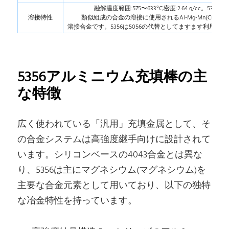
融解温度範囲:575〜633°C;密度:2.64 g/cc。5356は
溶接特性
類似組成の合金の溶接に使用されるAl-Mg-Mn(Cr、Ti
溶接合金です。5356は5056の代替としてますます利用さ
5356アルミニウム充填棒の主
な特徴
広く使われている「汎用」充填金属として、そ
の合金システムは高強度継手向けに設計されて
います。シリコンベースの4043合金とは異な
り、5356は主にマグネシウム(マグネシウム)を
主要な合金元素として用いており、以下の独特
な冶金特性を持っています。