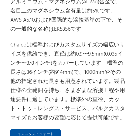
アルミニウム・マグネシウム(Al–Mg)合金で、
名目上のマグネシウム含有量は約5%です。
AWS A5.10および国際的な溶接基準の下で、そ
の一般的な名称はER5356です。
Chalcoは標準およびカスタムサイズの幅広いサ
イズを供給でき、直径は約0.9〜9.5mm(0.035イ
ンチ〜3/8インチ)をカバーしています。標準の
長さは36インチ(約914mm)で、1000mmやその
他の指定された長さも用意されています。製品
仕様の全範囲を持ち、さまざまな溶接工程や用
途要件に適しています。標準外の直径、カッ
ト・トゥ・レングス・サービス、バルクカスタ
マイズもお客様の要望に応じて提供可能です。
インスタントクォート