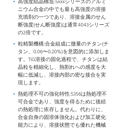
高強度結晶構造:5xxxシリーズのアルミ
ニウム合金の中でも最も高強度の溶接
充填剤の一つであり、溶接金属のせん
断強度(せん断強度)は通常4043シリーズ
の2倍です。
粒精製機構:合金組成に微量のチタン(チ
タン、0.06〜0.20%)を意図的に添加しま
す。TIG溶接の固化過程で、チタンは結
晶粒を精細化し、熱割れへの感度を大
幅に低減し、溶接内部の密な接合を実
現します。
熱処理不可の強化特性:5356は熱処理不
可合金であり、強度を得るために後続
の熱処理に依存しません。代わりに、
合金自身の固溶体強化および加工硬化
能力により、溶接状態でも優れた機械