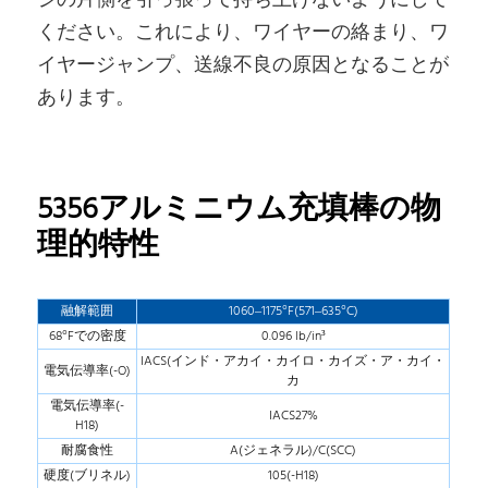
ジの片側を引っ張って持ち上げないようにして
ください。これにより、ワイヤーの絡まり、ワ
イヤージャンプ、送線不良の原因となることが
あります。
5356アルミニウム充填棒の物
理的特性
融解範囲
1060–1175°F(571–635°C)
68°Fでの密度
0.096 lb/in³
IACS(インド・アカイ・カイロ・カイズ・ア・カイ・
電気伝導率(-O)
カ
電気伝導率(-
IACS27%
H18)
耐腐食性
A(ジェネラル)/C(SCC)
硬度(ブリネル)
105(-H18)