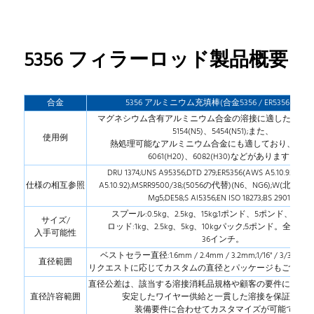
5356 フィラーロッド製品概要
合金
5356 アルミニウム充填棒(合金5356 / ER5356 / R535
マグネシウム含有アルミニウム合金の溶接に適したもの:5251
5154(N5)、5454(N51);また、
使用例
熱処理可能なアルミニウム合金にも適しており、6063(
6061(H20)、6082(H30)などがあります。
DRU 1374;UNS A95356;DTD 279;ER5356(AWS A5.10.92);R5
仕様の相互参照
A5.10.92);MSRR9500/38;(5056の代替)(N6、NG6);W(北)3.35566
Mg5;DE58;S Al5356;EN ISO 18273;BS 2901。
スプール:0.5kg、2.5kg、15kg;1ポンド、5ポンド、25
サイズ/
ロッド:1kg、2.5kg、5kg、10kgパック;5ポンド。全長:100
入手可能性
36インチ。
ベストセラー直径:1.6mm / 2.4mm / 3.2mm;1/16" / 3/32" / 1/8" 
直径範囲
リクエストに応じてカスタムの直径とパッケージもご用意
直径公差は、該当する溶接消耗品規格や顧客の要件に従っ
直径許容範囲
安定したワイヤー供給と一貫した溶接を保証しま
装備要件に合わせてカスタマイズが可能です。