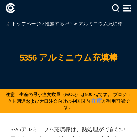
トップページ
>
推薦する
>5356 アルミニウム充填棒
5356 アルミニウム充填棒
注意：生産の最小注文数量（MOQ）は500 kgです。 プロジェ
在庫
クト調達および大口注文向けの中国国内
が利用可能で
す。
5356アルミニウム充填棒は、熱処理ができない