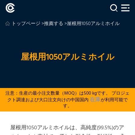
トップページ
>
推薦する
>屋根用1050アルミホイル
屋根用1050アルミホイル
注意：生産の最小注文数量（MOQ）は500 kgです。 プロジェ
在庫
クト調達および大口注文向けの中国国内
が利用可能で
す。
屋根用1050アルミホイルは、高純度(99.5%)のア