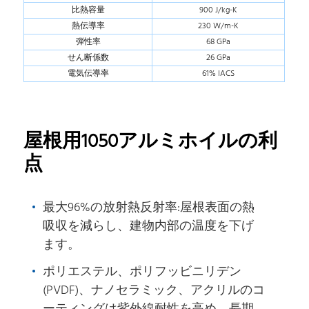
比熱容量
900 J/kg-K
熱伝導率
230 W/m-K
弾性率
68 GPa
せん断係数
26 GPa
電気伝導率
61% IACS
屋根用1050アルミホイルの利
点
最大96%の放射熱反射率:屋根表面の熱
吸収を減らし、建物内部の温度を下げ
ます。
ポリエステル、ポリフッビニリデン
(PVDF)、ナノセラミック、アクリルのコ