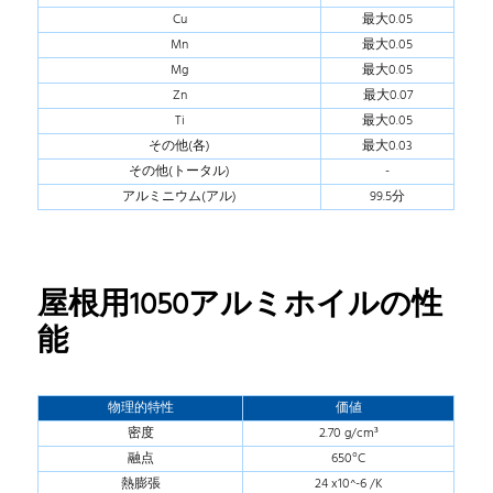
Cu
最大0.05
Mn
最大0.05
Mg
最大0.05
Zn
最大0.07
Ti
最大0.05
その他(各)
最大0.03
その他(トータル)
-
アルミニウム(アル)
99.5分
屋根用1050アルミホイルの性
能
物理的特性
価値
密度
2.70 g/cm³
融点
650°C
熱膨張
24 x10^-6 /K