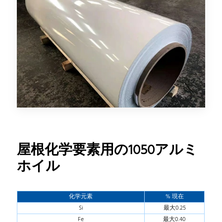
屋根化学要素用の1050アルミ
ホイル
化学元素
% 現在
Si
最大0.25
Fe
最大0.40