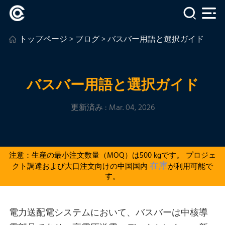
トップページ
>
ブログ
> バスバー用語と選択ガイド
バスバー用語と選択ガイド
更新済み : Mar. 04, 2026
注意：生産の最小注文数量（MOQ）は500 kgです。 プロジェ
在庫
クト調達および大口注文向けの中国国内
が利用可能で
す。
電力送配電システムにおいて、バスバーは中核導