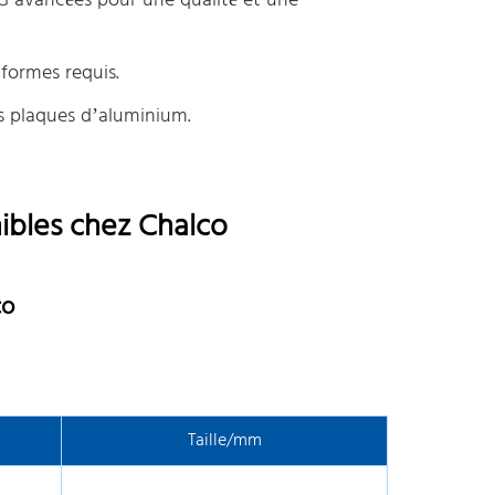
G avancées pour une qualité et une
 formes requis.
s plaques d’aluminium.
ibles chez Chalco
co
Taille/mm