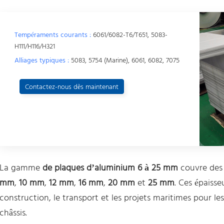
Tempéraments courants :
6061/6082-T6/T651, 5083-
H111/H116/H321
Alliages typiques :
5083, 5754 (Marine), 6061, 6082, 7075
Contactez-nous dès maintenant
La gamme
de plaques d’aluminium 6 à 25 mm
couvre des t
mm
,
10 mm
,
12 mm
,
16 mm
,
20 mm
et
25 mm
. Ces épaisse
construction, le transport et les projets maritimes pour le
châssis.