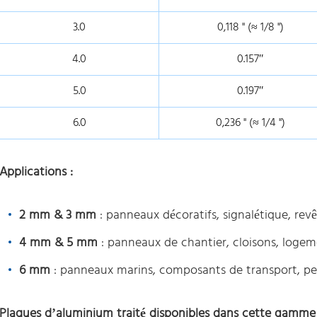
3.0
0,118 " (≈ 1/8 ")
4.0
0.157″
5.0
0.197″
6.0
0,236 " (≈ 1/4 ")
Applications :
2 mm & 3 mm
: panneaux décoratifs, signalétique, rev
4 mm & 5 mm
: panneaux de chantier, cloisons, logeme
6 mm
: panneaux marins, composants de transport, pet
Plaques d’aluminium traité disponibles dans cette gamme 