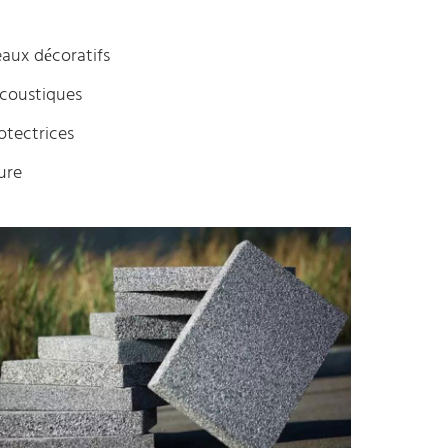
eaux décoratifs
acoustiques
rotectrices
ure