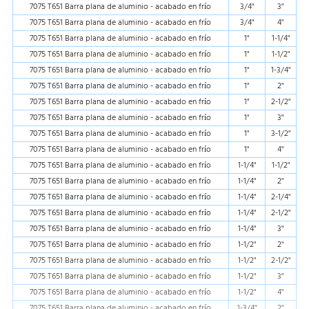
7075 T651 Barra plana de aluminio - acabado en frío
3/4"
3"
7075 T651 Barra plana de aluminio - acabado en frío
3/4"
4"
7075 T651 Barra plana de aluminio - acabado en frío
1"
1-1/4"
7075 T651 Barra plana de aluminio - acabado en frío
1"
1-1/2"
7075 T651 Barra plana de aluminio - acabado en frío
1"
1-3/4"
7075 T651 Barra plana de aluminio - acabado en frío
1"
2"
7075 T651 Barra plana de aluminio - acabado en frío
1"
2-1/2"
7075 T651 Barra plana de aluminio - acabado en frío
1"
3"
7075 T651 Barra plana de aluminio - acabado en frío
1"
3-1/2"
7075 T651 Barra plana de aluminio - acabado en frío
1"
4"
7075 T651 Barra plana de aluminio - acabado en frío
1-1/4"
1-1/2"
7075 T651 Barra plana de aluminio - acabado en frío
1-1/4"
2"
7075 T651 Barra plana de aluminio - acabado en frío
1-1/4"
2-1/4"
7075 T651 Barra plana de aluminio - acabado en frío
1-1/4"
2-1/2"
7075 T651 Barra plana de aluminio - acabado en frío
1-1/4"
3"
7075 T651 Barra plana de aluminio - acabado en frío
1-1/2"
2"
7075 T651 Barra plana de aluminio - acabado en frío
1-1/2"
2-1/2"
7075 T651 Barra plana de aluminio - acabado en frío
1-1/2"
3"
7075 T651 Barra plana de aluminio - acabado en frío
1-1/2"
4"
7075 T651 Barra plana de aluminio - acabado en frío
1-3/4"
2"