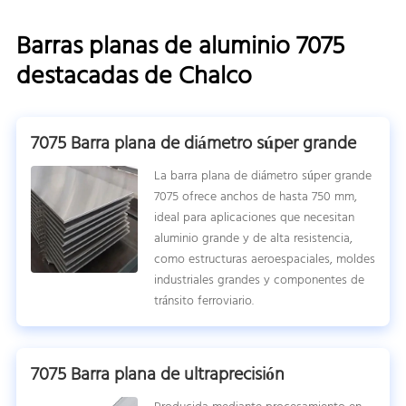
Barras planas de aluminio 7075
destacadas de Chalco
7075 Barra plana de diámetro súper grande
La barra plana de diámetro súper grande
7075 ofrece anchos de hasta 750 mm,
ideal para aplicaciones que necesitan
aluminio grande y de alta resistencia,
como estructuras aeroespaciales, moldes
industriales grandes y componentes de
tránsito ferroviario.
7075 Barra plana de ultraprecisión