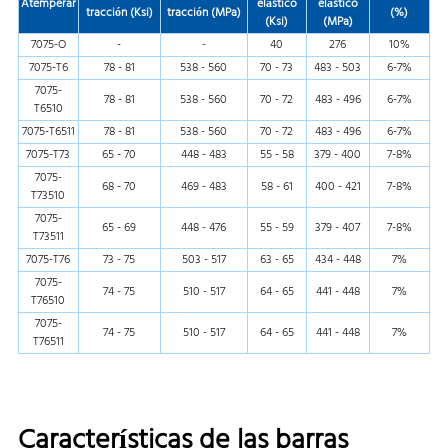
Atemperar
elástico
elástico
tracción (Ksi)
tracción (MPa)
(%)
(Ksi)
(MPa)
7075-O
-
-
40
276
10%
7075-T6
78 - 81
538 - 560
70 - 73
483 - 503
6-7%
7075-
78 - 81
538 - 560
70 - 72
483 - 496
6-7%
T6510
7075-T6511
78 - 81
538 - 560
70 - 72
483 - 496
6-7%
7075-T73
65 - 70
448 - 483
55 - 58
379 - 400
7-8%
7075-
68 - 70
469 - 483
58 - 61
400 - 421
7-8%
T73510
7075-
65 - 69
448 - 476
55 - 59
379 - 407
7-8%
T73511
7075-T76
73 - 75
503 - 517
63 - 65
434 - 448
7%
7075-
74 - 75
510 - 517
64 - 65
441 - 448
7%
T76510
7075-
74 - 75
510 - 517
64 - 65
441 - 448
7%
T76511
Características de las barras