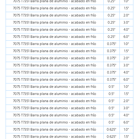
7075 T7351 Barra plana de aluminio - acabado en frío
0.25"
1.0"
7075 T7351 Barra plana de aluminio - acabado en frío
0.25"
1.5"
7075 T7351 Barra plana de aluminio - acabado en frío
0.25"
2.0"
7075 T7351 Barra plana de aluminio - acabado en frío
0.25"
3.0"
7075 T7351 Barra plana de aluminio - acabado en frío
0.25"
4.0"
7075 T7351 Barra plana de aluminio - acabado en frío
0.25"
6.0"
7075 T7351 Barra plana de aluminio - acabado en frío
0.375"
1.0"
7075 T7351 Barra plana de aluminio - acabado en frío
0.375"
1.5"
7075 T7351 Barra plana de aluminio - acabado en frío
0.375"
2.0"
7075 T7351 Barra plana de aluminio - acabado en frío
0.375"
3.0"
7075 T7351 Barra plana de aluminio - acabado en frío
0.375"
4.0"
7075 T7351 Barra plana de aluminio - acabado en frío
0.375"
6.0"
7075 T7351 Barra plana de aluminio - acabado en frío
0.5"
1.0"
7075 T7351 Barra plana de aluminio - acabado en frío
0.5"
1.5"
7075 T7351 Barra plana de aluminio - acabado en frío
0.5"
2.0"
7075 T7351 Barra plana de aluminio - acabado en frío
0.5"
3.0"
7075 T7351 Barra plana de aluminio - acabado en frío
0.5"
4.0"
7075 T7351 Barra plana de aluminio - acabado en frío
0.5"
6.0"
7075 T7351 Barra plana de aluminio - acabado en frío
0.625"
1.0"
7075 T7351 Barra plana de aluminio - acabado en frío
0.625"
1.5"