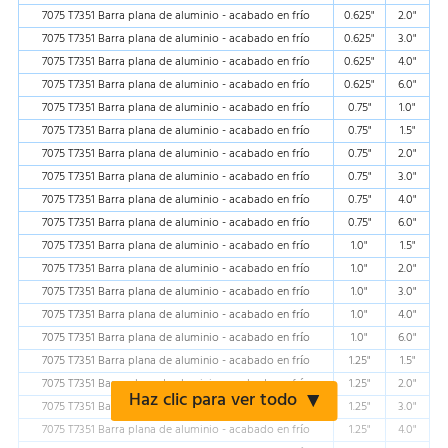
7075 T7351 Barra plana de aluminio - acabado en frío
0.625"
2.0"
7075 T7351 Barra plana de aluminio - acabado en frío
0.625"
3.0"
7075 T7351 Barra plana de aluminio - acabado en frío
0.625"
4.0"
7075 T7351 Barra plana de aluminio - acabado en frío
0.625"
6.0"
7075 T7351 Barra plana de aluminio - acabado en frío
0.75"
1.0"
7075 T7351 Barra plana de aluminio - acabado en frío
0.75"
1.5"
7075 T7351 Barra plana de aluminio - acabado en frío
0.75"
2.0"
7075 T7351 Barra plana de aluminio - acabado en frío
0.75"
3.0"
7075 T7351 Barra plana de aluminio - acabado en frío
0.75"
4.0"
7075 T7351 Barra plana de aluminio - acabado en frío
0.75"
6.0"
7075 T7351 Barra plana de aluminio - acabado en frío
1.0"
1.5"
7075 T7351 Barra plana de aluminio - acabado en frío
1.0"
2.0"
7075 T7351 Barra plana de aluminio - acabado en frío
1.0"
3.0"
7075 T7351 Barra plana de aluminio - acabado en frío
1.0"
4.0"
7075 T7351 Barra plana de aluminio - acabado en frío
1.0"
6.0"
7075 T7351 Barra plana de aluminio - acabado en frío
1.25"
1.5"
7075 T7351 Barra plana de aluminio - acabado en frío
1.25"
2.0"
Haz clic para ver todo
7075 T7351 Barra plana de aluminio - acabado en frío
1.25"
3.0"
7075 T7351 Barra plana de aluminio - acabado en frío
1.25"
4.0"