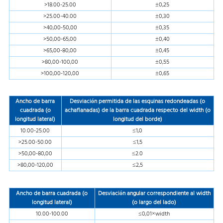
>18.00-25.00
±0,25
>25.00-40.00
±0,30
>40,00-50,00
±0,35
>50,00-65,00
±0,40
>65,00-80,00
±0,45
>80,00-100,00
±0,55
>100,00-120,00
±0,65
Ancho de barra
Desviación permitida de las esquinas redondeadas (o
cuadrada (o
achaflanadas) de la barra cuadrada respecto del width (o
longitud lateral)
longitud del borde)
10.00-25.00
≤1,0
>25.00-50.00
≤1,5
>50,00-80,00
≤2.0
>80,00-120,00
≤2,5
Ancho de barra cuadrada (o
Desviación angular correspondiente al width
longitud lateral)
(o largo del lado)
10.00-100.00
≤0,01×width