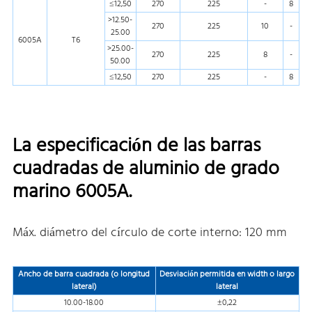
≤12,50
270
225
-
8
>12.50-
270
225
10
-
25.00
6005A
T6
>25.00-
270
225
8
-
50.00
≤12,50
270
225
-
8
La especificación de las barras
cuadradas de aluminio de grado
marino 6005A.
Máx. diámetro del círculo de corte interno: 120 mm
Ancho de barra cuadrada (o longitud
Desviación permitida en width o largo
lateral)
lateral
10.00-18.00
±0,22