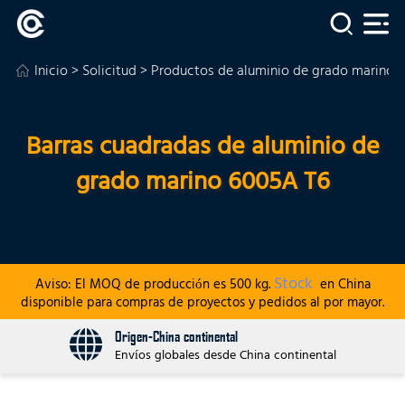
Inicio
>
Solicitud
>
Productos de aluminio de grado marino
>
Barras cuadradas de aluminio de
grado marino 6005A T6
Stock
Aviso: El MOQ de producción es 500 kg.
en China
disponible para compras de proyectos y pedidos al por mayor.
Origen-China continental
Envíos globales desde China continental