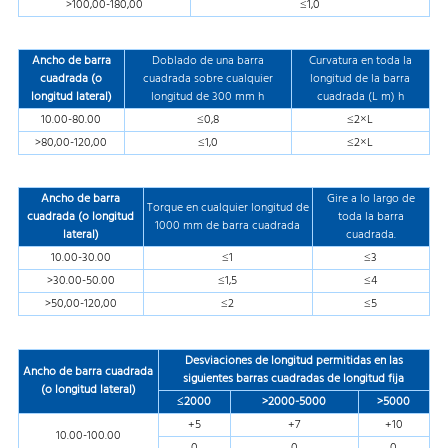
>100,00-180,00
≤1,0
Ancho de barra
Doblado de una barra
Curvatura en toda la
cuadrada (o
cuadrada sobre cualquier
longitud de la barra
longitud lateral)
longitud de 300 mm h
cuadrada (L m) h
10.00-80.00
≤0,8
≤2×L
>80,00-120,00
≤1,0
≤2×L
Ancho de barra
Gire a lo largo de
Torque en cualquier longitud de
cuadrada (o longitud
toda la barra
1000 mm de barra cuadrada
lateral)
cuadrada.
10.00-30.00
≤1
≤3
>30.00-50.00
≤1,5
≤4
>50,00-120,00
≤2
≤5
Desviaciones de longitud permitidas en las
Ancho de barra cuadrada
siguientes barras cuadradas de longitud fija
(o longitud lateral)
≤2000
>2000-5000
>5000
+5
+7
+10
10.00-100.00
0
0
0