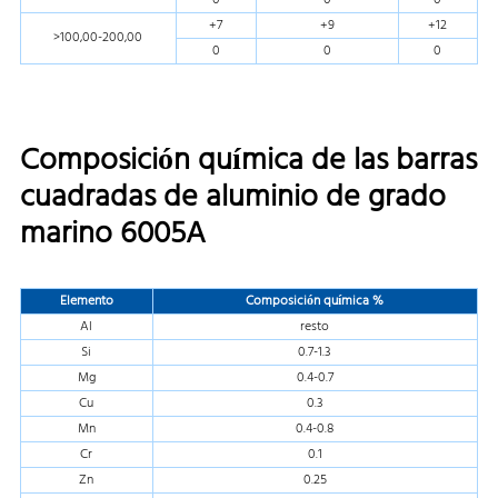
+7
+9
+12
>100,00-200,00
0
0
0
Composición química de las barras
cuadradas de aluminio de grado
marino 6005A
Elemento
Composición química %
Al
resto
Si
0.7-1.3
Mg
0.4-0.7
Cu
0.3
Mn
0.4-0.8
Cr
0.1
Zn
0.25