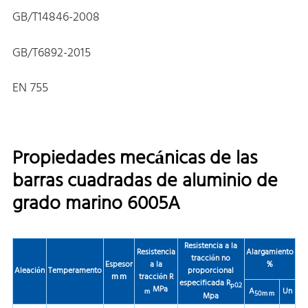
GB/T14846-2008
GB/T6892-2015
EN 755
Propiedades mecánicas de las
barras cuadradas de aluminio de
grado marino 6005A
Resistencia a la
Resistencia
Alargamiento
tracción no
Espesor
a la
％
Aleación
Temperamento
proporcional
ｍｍ
tracción R
especificada
R
p0.2
MPa
A
Un
ｍ
50ｍｍ
Mpa