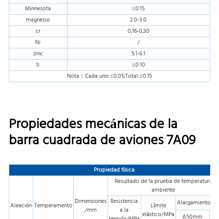
Minnesota
≤0.15
magnesio
2.0-3.0
cr
0,16-0,30
Ni
/
zinc
5.1-6.1
ti
≤0.10
Nota：Cada uno:≤0.05;Total:≤0.15
Propiedades mecánicas de la
barra cuadrada de aviones 7A09
Propiedad física
Resultado de la prueba de temperatura
ambiente
Dimensiones
Resistencia
Alargamiento/%
Aleación
Temperamento
Límite
/mm
a la
elástico/MPa
A50mm
A