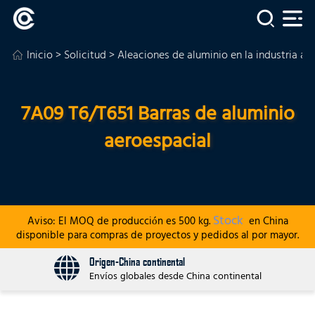
Inicio
>
Solicitud
>
Aleaciones de aluminio en la industria ae
7A09 T6/T651 Barras de aluminio
aeroespacial
Stock
Aviso: El MOQ de producción es 500 kg.
en China
disponible para compras de proyectos y pedidos al por mayor.
Origen-China continental
Envíos globales desde China continental