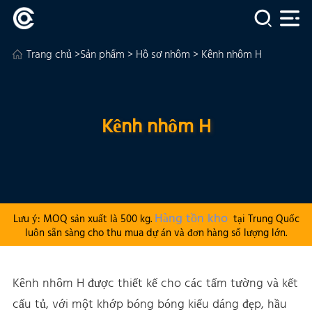
Trang chủ
>
Sản phẩm
>
Hồ sơ nhôm
> Kênh nhôm H
Kênh nhôm H
Hàng tồn kho
Lưu ý: MOQ sản xuất là 500 kg.
tại Trung Quốc
luôn sẵn sàng cho thu mua dự án và đơn hàng số lượng lớn.
Kênh nhôm H được thiết kế cho các tấm tường và kết
cấu tủ, với một khớp bóng bóng kiểu dáng đẹp, hầu