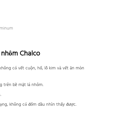
luminum
g nhôm Chalco
hông có vết cuộn, hố, lỗ kim và vết ăn mòn
g trên bề mặt lá nhôm.
.
rọng, không có đốm dầu nhìn thấy được.