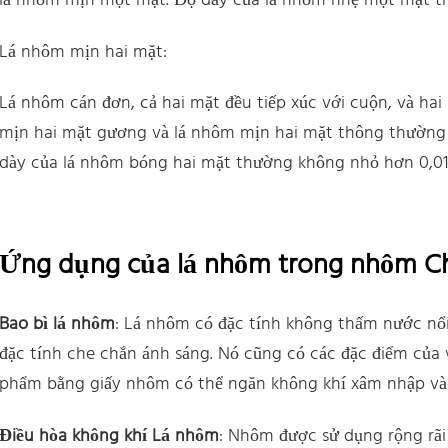
lá nhôm mịn một mặt. Độ dày của lá nhôm nhẹ một mặt 
Lá nhôm mịn hai mặt:
Lá nhôm cán đơn, cả hai mặt đều tiếp xúc với cuộn, và ha
mịn hai mặt gương và lá nhôm mịn hai mặt thông thường
dày của lá nhôm bóng hai mặt thường không nhỏ hơn 0,
Ứng dụng của lá nhôm trong nhôm C
Bao bì lá nhôm
: Lá nhôm có đặc tính không thấm nước nổi b
đặc tính che chắn ánh sáng. Nó cũng có các đặc điểm của 
phẩm bằng giấy nhôm có thể ngăn không khí xâm nhập vào
Điều hòa không khí Lá nhôm
: Nhôm được sử dụng rộng rãi 