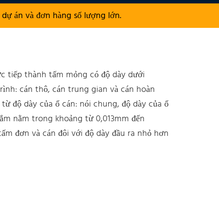
dự án và đơn hàng số lượng lớn.
ực tiếp thành tấm mỏng có độ dày dưới
ình: cán thô, cán trung gian và cán hoàn
i từ độ dày của ổ cán: nói chung, độ dày của ổ
 cắm nằm trong khoảng từ 0,013mm đến
ấm đơn và cán đôi với độ dày đầu ra nhỏ hơn