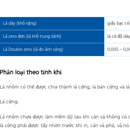
Lá dày (khổ nặng)
giấy bạc có
Lá zero đơn (lá khổ trung bình)
lá có độ d
Lá Double zero (lá đo ánh sáng)
0,005 ~ 0,
Phân loại theo tính khí
Lá nhôm có thể được chia thành lá cứng, lá bán cứng và l
Lá cứng:
Lá nhôm chưa được làm mềm (ủ) sau khi cán và không có c
lá cứng phải được tẩy nhờn trước khi in, cán và phủ, và n