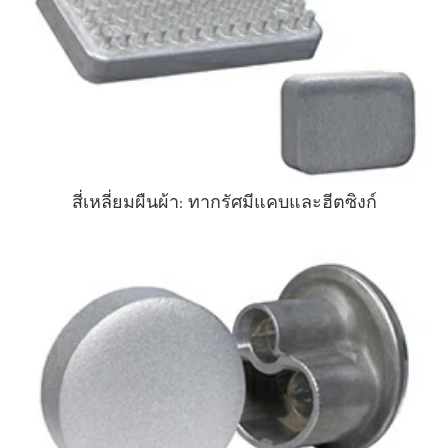
สี่เหลี่ยมผืนผ้า: ทากรัศมีแคบและฮีตซิงก์