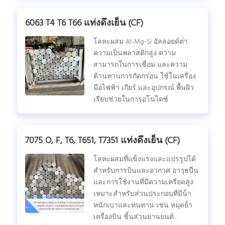
6063 T4 T6 T66 แท่งดึงเย็น (CF)
โลหะผสม Al-Mg-Si อัลลอยด์ต่ํา
ความเป็นพลาสติกสูง ความ
สามารถในการเชื่อม และความ
ต้านทานการกัดกร่อน ใช้ในเครื่อง
มือไฟฟ้า เกียร์ และอุปกรณ์ พื้นผิว
เรียบช่วยในการอโนไดซ์
7075 O, F, T6, T651, T7351 แท่งดึงเย็น (CF)
โลหะผสมที่แข็งแรงและแปรรูปได้
สําหรับการบินและอวกาศ อาวุธปืน
และการใช้งานที่มีความเครียดสูง
เหมาะสําหรับส่วนประกอบที่มีน้ํา
หนักเบาและทนทาน เช่น หมุดย้ํา
เครื่องบิน ชิ้นส่วนยานยนต์...