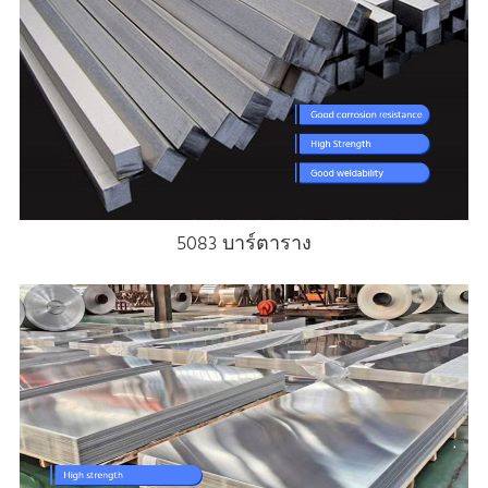
5083 บาร์ตาราง