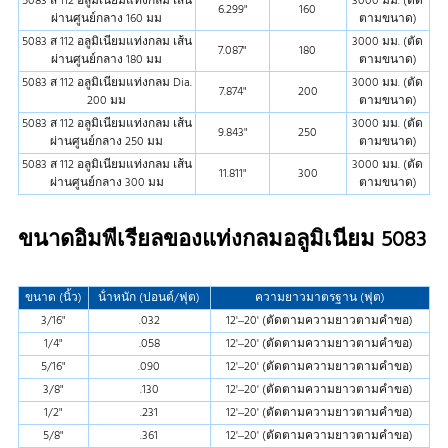
5083 ส 112 อลูมิเนียมแท่งกลม เส้น
3000 มม. (ตัด
6.299"
160
ผ่านศูนย์กลาง 160 มม
ตามขนาด)
5083 ส 112 อลูมิเนียมแท่งกลม เส้น
3000 มม. (ตัด
7.087"
180
ผ่านศูนย์กลาง 180 มม
ตามขนาด)
5083 ส 112 อลูมิเนียมแท่งกลม Dia.
3000 มม. (ตัด
7.874"
200
200 มม
ตามขนาด)
5083 ส 112 อลูมิเนียมแท่งกลม เส้น
3000 มม. (ตัด
9.843"
250
ผ่านศูนย์กลาง 250 มม
ตามขนาด)
5083 ส 112 อลูมิเนียมแท่งกลม เส้น
3000 มม. (ตัด
11.811"
300
ผ่านศูนย์กลาง 300 มม
ตามขนาด)
ขนาดอิมพีเรียลของแท่งกลมอลูมิเนียม 5083
ขนาด (นิ้ว)
น้ําหนัก (ปอนด์/ฟุต)
ความยาวมาตรฐาน (ฟุต)
3/16"
.032
12'–20' (ตัดตามความยาวตามคําขอ)
1/4"
.058
12'–20' (ตัดตามความยาวตามคําขอ)
5/16"
.090
12'–20' (ตัดตามความยาวตามคําขอ)
3/8"
.130
12'–20' (ตัดตามความยาวตามคําขอ)
1/2"
.231
12'–20' (ตัดตามความยาวตามคําขอ)
5/8"
.361
12'–20' (ตัดตามความยาวตามคําขอ)