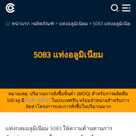
หน้าแรก
>
ผลิตภัณฑ์
>
แท่งอลูมิเนียม
> 5083 แท่งอลูมิเนียม
5083 แท่งอลูมิเนียม
หมายเหตุ: ปริมาณการสั่งซื้อขั้นต่ำ (MOQ) สำหรับการผลิตคือ
สินค้าสต็อก
500 kg มี
ในประเทศจีน พร้อมจำหน่ายสำหรับการ
จัดหาโครงการและการสั่งซื้อในปริมาณมาก
แท่งกลมอลูมิเนียม 5083 ให้ความต้านทานการ