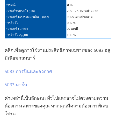
อารมณ์
ส 112
ความต้านแรงดึง (Rm)
200 - 270 เมกะปาสคาล
ความแข็งแรงของผลผลิต (Rp0.2)
≥ 125 เมกะปาสคาล
การยืดตัว
≥ 12 %
ความแข็ง Brinell
70 เอชบี
การยืดตัว A
มม
≥ 10 %
50
คลิกเพื่อดูการใช้งานประสิทธิภาพเฉพาะของ 5083 อลู
มิเนียมกลมบาร์
5083-การบินและอวกาศ
5083-มารีน
ค่าเหล่านี้เป็นลักษณะทั่วไปและอาจไม่ตรงตามความ
ต้องการเฉพาะของคุณ หากคุณมีความต้องการพิเศษ
โปรด