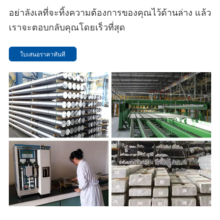
อย่าลังเลที่จะทิ้งความต้องการของคุณไว้ด้านล่าง แล้ว
เราจะตอบกลับคุณโดยเร็วที่สุด
ใบเสนอราคาทันที