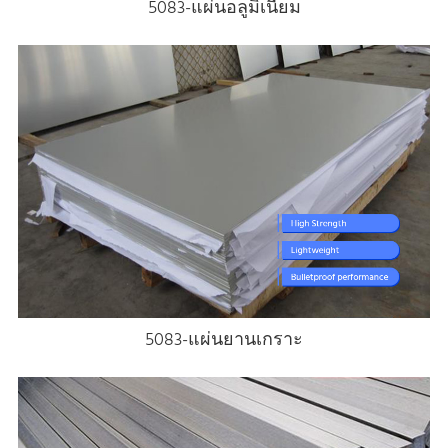
5083-แผ่นอลูมิเนียม
5083-แผ่นยานเกราะ