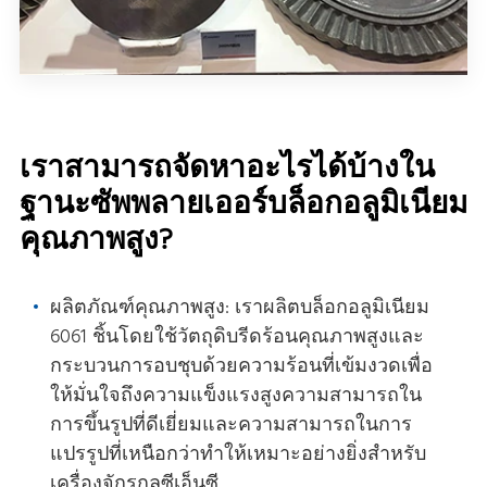
เราสามารถจัดหาอะไรได้บ้างใน
ฐานะซัพพลายเออร์บล็อกอลูมิเนียม
คุณภาพสูง?
ผลิตภัณฑ์คุณภาพสูง: เราผลิตบล็อกอลูมิเนียม
6061 ชิ้นโดยใช้วัตถุดิบรีดร้อนคุณภาพสูงและ
กระบวนการอบชุบด้วยความร้อนที่เข้มงวดเพื่อ
ให้มั่นใจถึงความแข็งแรงสูงความสามารถใน
การขึ้นรูปที่ดีเยี่ยมและความสามารถในการ
แปรรูปที่เหนือกว่าทําให้เหมาะอย่างยิ่งสําหรับ
เครื่องจักรกลซีเอ็นซี