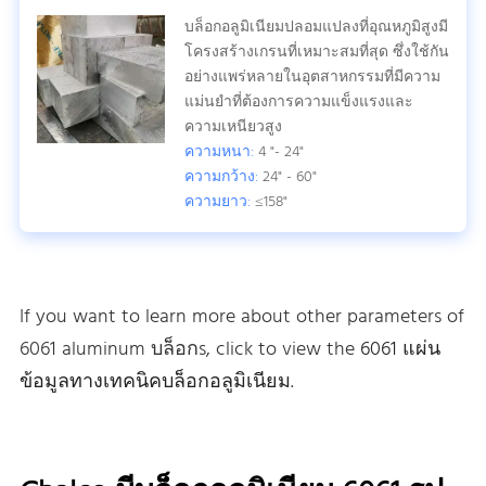
บล็อกอลูมิเนียมปลอมแปลงที่อุณหภูมิสูงมี
โครงสร้างเกรนที่เหมาะสมที่สุด ซึ่งใช้กัน
อย่างแพร่หลายในอุตสาหกรรมที่มีความ
แม่นยําที่ต้องการความแข็งแรงและ
ความเหนียวสูง
ความหนา:
4 "- 24"
ความกว้าง:
24" - 60"
ความยาว:
≤158"
If you want to learn more about other parameters of
6061 aluminum บล็อกs, click to view the
6061 แผ่น
ข้อมูลทางเทคนิคบล็อกอลูมิเนียม
.