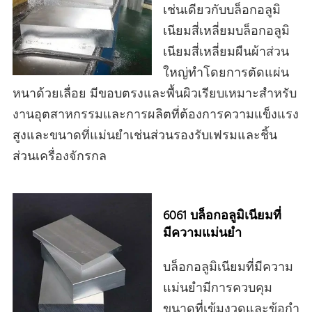
เช่นเดียวกับบล็อกอลูมิ
เนียมสี่เหลี่ยมบล็อกอลูมิ
เนียมสี่เหลี่ยมผืนผ้าส่วน
ใหญ่ทําโดยการตัดแผ่น
หนาด้วยเลื่อย มีขอบตรงและพื้นผิวเรียบเหมาะสําหรับ
งานอุตสาหกรรมและการผลิตที่ต้องการความแข็งแรง
สูงและขนาดที่แม่นยําเช่นส่วนรองรับเฟรมและชิ้น
ส่วนเครื่องจักรกล
6061 บล็อกอลูมิเนียมที่
มีความแม่นยํา
บล็อกอลูมิเนียมที่มีความ
แม่นยํามีการควบคุม
ขนาดที่เข้มงวดและข้อกํา