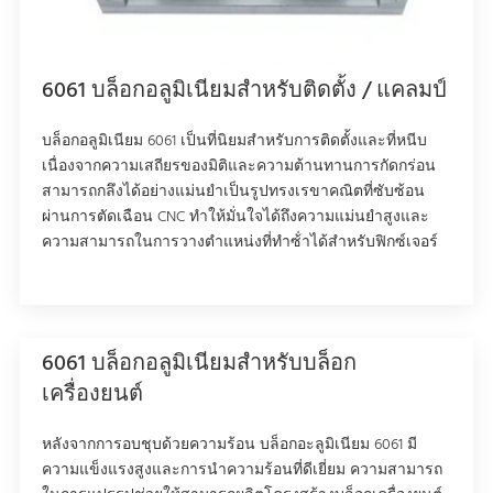
6061 บล็อกอลูมิเนียมสําหรับติดตั้ง / แคลมป์
บล็อกอลูมิเนียม 6061 เป็นที่นิยมสําหรับการติดตั้งและที่หนีบ
เนื่องจากความเสถียรของมิติและความต้านทานการกัดกร่อน
สามารถกลึงได้อย่างแม่นยําเป็นรูปทรงเรขาคณิตที่ซับซ้อน
ผ่านการตัดเฉือน CNC ทําให้มั่นใจได้ถึงความแม่นยําสูงและ
ความสามารถในการวางตําแหน่งที่ทําซ้ําได้สําหรับฟิกซ์เจอร์
6061 บล็อกอลูมิเนียมสําหรับบล็อก
เครื่องยนต์
หลังจากการอบชุบด้วยความร้อน บล็อกอะลูมิเนียม 6061 มี
ความแข็งแรงสูงและการนําความร้อนที่ดีเยี่ยม ความสามารถ