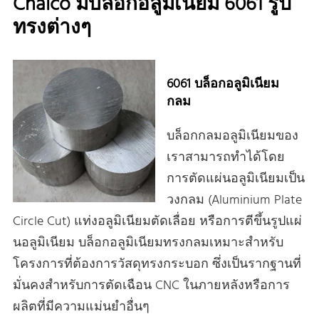
Chalco มีบล็อกอลูมิเนียม 6061 รูป
ทรงต่างๆ
6061 บล็อกอลูมิเนียม
กลม
บล็อกกลมอลูมิเนียมของ
เราสามารถทําได้โดย
การตัดแผ่นอลูมิเนียมเป็น
วงกลม (Aluminium Plate
Circle Cut) แท่งอลูมิเนียมตัดเลื่อย หรือการตีขึ้นรูปแผ่
นอลูมิเนียม บล็อกอลูมิเนียมทรงกลมเหมาะสําหรับ
โครงการที่ต้องการวัสดุทรงกระบอก ซึ่งเป็นรากฐานที่
มั่นคงสําหรับการตัดเฉือน CNC ในภายหลังหรือการ
ผลิตที่มีความแม่นยําอื่นๆ