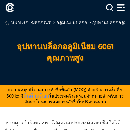
หน้าแรก
>
ผลิตภัณฑ์
>
อลูมิเนียมบล็อก
> อุปทานบล็อกอลูมิเ
อุปทานบล็อกอลูมิเนียม 6061
คุณภาพสูง
หมายเหตุ: ปริมาณการสั่งซื้อขั้นต่ำ (MOQ) สำหรับการผลิตคือ
สินค้าสต็อก
500 kg มี
ในประเทศจีน พร้อมจำหน่ายสำหรับการ
จัดหาโครงการและการสั่งซื้อในปริมาณมาก
หากคุณกําลังมองหาวัสดุอเนกประสงค์และเชื่อถือได้