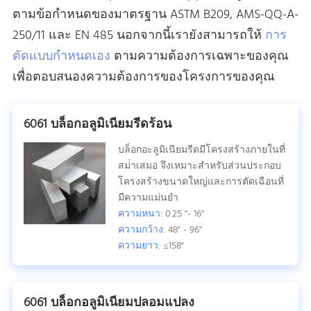
ตามข้อกําหนดของมาตรฐาน ASTM B209, AMS-QQ-A-
250/11 และ EN 485 นอกจากนี้เรายังสามารถให้
การ
ตัดแบบกําหนดเอง
ตามความต้องการเฉพาะของคุณ
เพื่อตอบสนองความต้องการของโครงการของคุณ
6061 บล็อกอลูมิเนียมรีดร้อน
บล็อกอะลูมิเนียมรีดมีโครงสร้างภายในที่
สม่ําเสมอ จึงเหมาะสําหรับส่วนประกอบ
โครงสร้างขนาดใหญ่และการตัดเฉือนที่
มีความแม่นยํา
ความหนา:
0.25 "- 16"
ความกว้าง:
48" - 96"
ความยาว:
≤158"
6061 บล็อกอลูมิเนียมปลอมแปลง