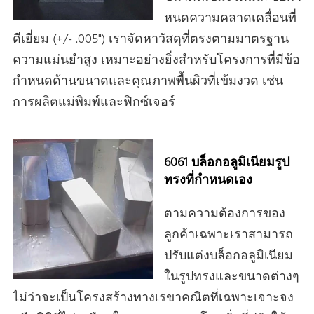
หนดความคลาดเคลื่อนที่
ดีเยี่ยม (+/- .005") เราจัดหาวัสดุที่ตรงตามมาตรฐาน
ความแม่นยําสูง เหมาะอย่างยิ่งสําหรับโครงการที่มีข้อ
กําหนดด้านขนาดและคุณภาพพื้นผิวที่เข้มงวด เช่น
การผลิตแม่พิมพ์และฟิกซ์เจอร์
6061 บล็อกอลูมิเนียมรูป
ทรงที่กําหนดเอง
ตามความต้องการของ
ลูกค้าเฉพาะเราสามารถ
ปรับแต่งบล็อกอลูมิเนียม
ในรูปทรงและขนาดต่างๆ
ไม่ว่าจะเป็นโครงสร้างทางเรขาคณิตที่เฉพาะเจาะจง