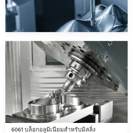
6061 บล็อกอลูมิเนียมสําหรับมิลลิ่ง