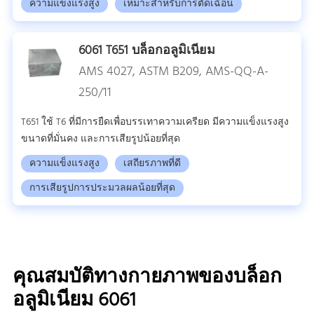
ความแข็งแรงสูง
เหมาะสําหรับการตัดเฉือน
6061 T651 บล็อกอลูมิเนียม
AMS 4027, ASTM B209, AMS-QQ-A-
250/11
T651 ใช้ T6 ที่มีการยืดเพื่อบรรเทาความเครียด มีความแข็งแรงสูง
ขนาดที่มั่นคง และการเสียรูปน้อยที่สุด
ความแข็งแรงสูง
เสถียรภาพที่ดี
การเสียรูปการประมวลผลน้อยที่สุด
คุณสมบัติทางกายภาพของบล็อก
อลูมิเนียม 6061