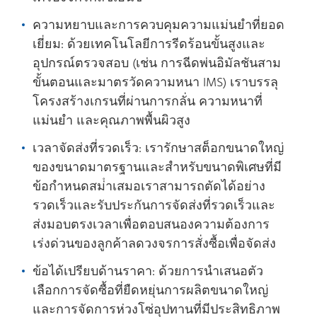
ความหยาบและการควบคุมความแม่นยําที่ยอด
เยี่ยม: ด้วยเทคโนโลยีการรีดร้อนขั้นสูงและ
อุปกรณ์ตรวจสอบ (เช่น การฉีดพ่นอิมัลชันสาม
ขั้นตอนและมาตรวัดความหนา IMS) เราบรรลุ
โครงสร้างเกรนที่ผ่านการกลั่น ความหนาที่
แม่นยํา และคุณภาพพื้นผิวสูง
เวลาจัดส่งที่รวดเร็ว: เรารักษาสต็อกขนาดใหญ่
ของขนาดมาตรฐานและสําหรับขนาดพิเศษที่มี
ข้อกําหนดสม่ําเสมอเราสามารถตัดได้อย่าง
รวดเร็วและรับประกันการจัดส่งที่รวดเร็วและ
ส่งมอบตรงเวลาเพื่อตอบสนองความต้องการ
เร่งด่วนของลูกค้าลดวงจรการสั่งซื้อเพื่อจัดส่ง
ข้อได้เปรียบด้านราคา: ด้วยการนําเสนอตัว
เลือกการจัดซื้อที่ยืดหยุ่นการผลิตขนาดใหญ่
และการจัดการห่วงโซ่อุปทานที่มีประสิทธิภาพ