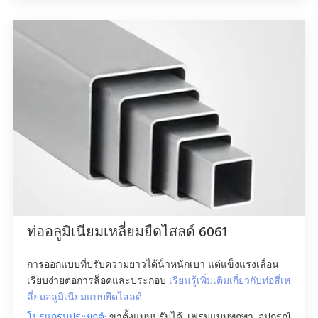
ท่ออลูมิเนียมเหลี่ยมยืดไสลด์ 6061
การออกแบบที่ปรับความยาวได้น้ําหนักเบา แต่แข็งแรงเลื่อน
เรียบง่ายต่อการล็อคและประกอบ
เรียนรู้เพิ่มเติมเกี่ยวกับท่อสี่เห
ลี่ยมอลูมิเนียมแบบยืดไสลด์
โปรแกรมประยุกต์:
ขาตั้งแบบปรับได้, เฟรมแบบพกพา, อุปกรณ์