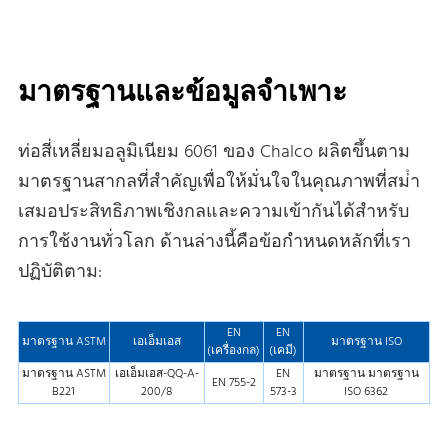
มาตรฐานและข้อมูลจําเพาะ
ท่อสี่เหลี่ยมอลูมิเนียม 6061 ของ Chalco ผลิตขึ้นตาม
มาตรฐานสากลที่สําคัญเพื่อให้มั่นใจในคุณภาพที่สม่ํา
เสมอประสิทธิภาพเชิงกลและความเข้ากันได้สําหรับ
การใช้งานทั่วโลก ด้านล่างนี้คือข้อกําหนดหลักที่เรา
ปฏิบัติตาม:
EN
EN
มาตรฐาน ASTM
เอเอ็มเอส
มาตรฐาน ISO
(เครื่องกล)
(เคมี)
มาตรฐาน ASTM
เอเอ็มเอส-QQ-A-
EN
มาตรฐาน มาตรฐาน
EN 755-2
B221
200/8
573-3
ISO 6362