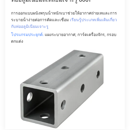
ท่ออลูมิเนียมสี่เหลี่ยมเจาะรู 6061
การออกแบบผนังพรุนน้ําหนักเบาช่วยให้อากาศถ่ายเทและการ
ระบายน้ําง่ายต่อการตัดและเชื่อม
เรียนรู้ประเภทเพิ่มเติมเกี่ยว
กับท่ออลูมิเนียมเจาะรู
โปรแกรมประยุกต์:
แผงระบายอากาศ, การ์ดเครื่องจักร, กรอบ
ตกแต่ง