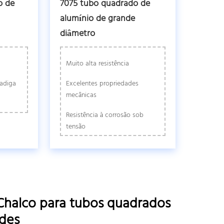
o de
7075 tubo quadrado de
alumínio de grande
diâmetro
Muito alta resistência
fadiga
Excelentes propriedades
mecânicas
Resistência à corrosão sob
tensão
Chalco para tubos quadrados
ndes