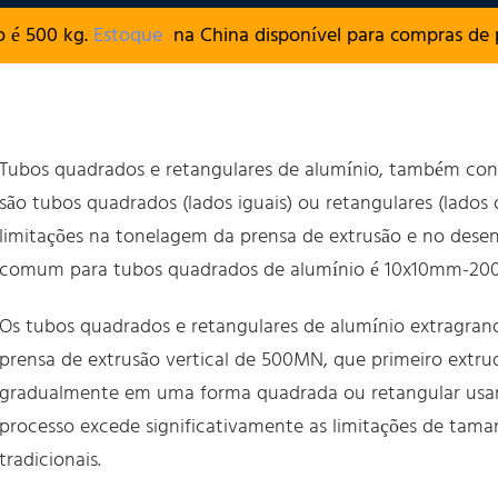
 é 500 kg.
Estoque
na China disponível para compras de p
Tubos quadrados e retangulares de alumínio, também con
são tubos quadrados (lados iguais) ou retangulares (lados d
limitações na tonelagem da prensa de extrusão e no dese
comum para tubos quadrados de alumínio é 10x10mm-200
Os tubos quadrados e retangulares de alumínio extragra
prensa de extrusão vertical de 500MN, que primeiro extr
gradualmente em uma forma quadrada ou retangular usan
processo excede significativamente as limitações de tam
tradicionais.