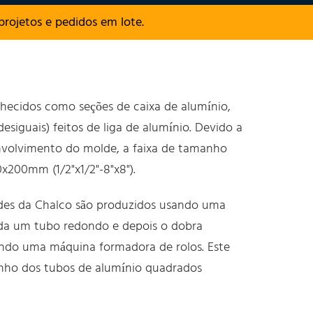
rojetos e pedidos em lote.
hecidos como seções de caixa de alumínio,
esiguais) feitos de liga de alumínio. Devido a
nvolvimento do molde, a faixa de tamanho
x200mm (1/2"x1/2
"
-8
"
x8
").
ndes da Chalco são produzidos usando uma
uda um tubo redondo e depois o dobra
do uma máquina formadora de rolos. Este
anho dos tubos de alumínio quadrados