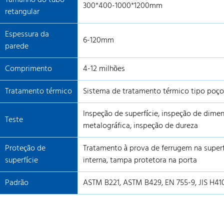
Tamanho do tubo
300*400-1000*1200mm
retangular
Espessura da
6-120mm
parede
Comprimento
4-12 milhões
Tratamento térmico
Sistema de tratamento térmico tipo poço
Inspeção de superfície, inspeção de dimen
Teste
metalográfica, inspeção de dureza
Proteção de
Tratamento à prova de ferrugem na superf
superfície
interna, tampa protetora na porta
Padrão
ASTM B221, ASTM B429, EN 755-9, JIS H41