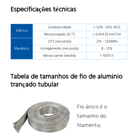
Especificações técnicas
Condutividade
≥ 32% -35% IACS
Elétrico
Resistividade, 20 °C
≤ 0,054 Ω·mm²/m
UTS (recozido)
210 - 330MPa
Mecânico
Alongamento (recozido)
8 - 12%
Névoa salina (neutra)
> 1000 h
Tabela de tamanhos de fio de alumínio
trançado tubular
Fio único é o
tamanho do
filamento;