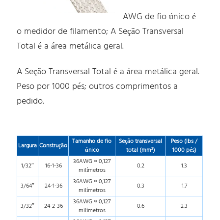
AWG de fio único é
o medidor de filamento; A Seção Transversal
Total é a área metálica geral.
A Seção Transversal Total é a área metálica geral.
Peso por 1000 pés; outros comprimentos a
pedido.
Tamanho de fio
Seção transversal
Peso (lbs /
Largura
Construção
único
total (mm²)
1000 pés)
36AWG ≈ 0,127
1/32″
16-1-36
0.2
1.3
milímetros
36AWG ≈ 0,127
3/64″
24-1-36
0.3
1.7
milímetros
36AWG ≈ 0,127
3/32″
24-2-36
0.6
2.3
milímetros