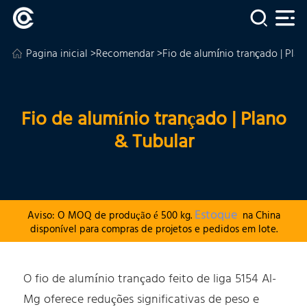
Pagina inicial
>
Recomendar
>Fio de alumínio trançado | Plan
Fio de alumínio trançado | Plano
& Tubular
Estoque
Aviso: O MOQ de produção é 500 kg.
na China
disponível para compras de projetos e pedidos em lote.
O fio de alumínio trançado feito de liga 5154 Al-
Mg oferece reduções significativas de peso e