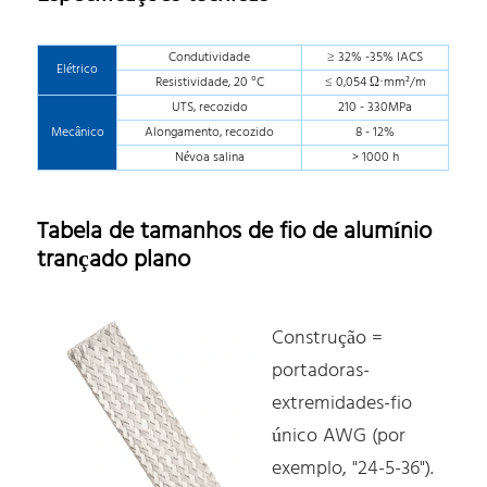
Condutividade
≥ 32% -35% IACS
Elétrico
Resistividade, 20 °C
≤ 0,054 Ω·mm²/m
UTS, recozido
210 - 330MPa
Mecânico
Alongamento, recozido
8 - 12%
Névoa salina
> 1000 h
Tabela de tamanhos de fio de alumínio
trançado plano
Construção =
portadoras-
extremidades-fio
único AWG (por
exemplo, "24-5-36").