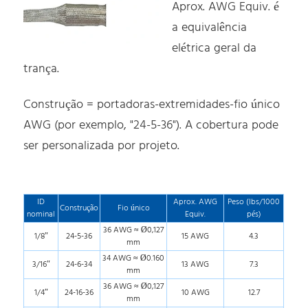
Aprox. AWG Equiv. é
a equivalência
elétrica geral da
trança.
Construção = portadoras-extremidades-fio único
AWG (por exemplo, "24-5-36"). A cobertura pode
ser personalizada por projeto.
ID
Aprox. AWG
Peso (lbs/1000
Construção
Fio único
nominal
Equiv.
pés)
36 AWG ≈ Ø0,127
1/8″
24-5-36
15 AWG
4.3
mm
34 AWG ≈ Ø0.160
3/16″
24-6-34
13 AWG
7.3
mm
36 AWG ≈ Ø0,127
1/4″
24-16-36
10 AWG
12.7
mm