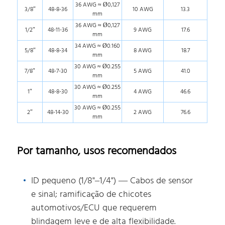
36 AWG ≈ Ø0,127
3/8″
48-8-36
10 AWG
13.3
mm
36 AWG ≈ Ø0,127
1/2″
48-11-36
9 AWG
17.6
mm
34 AWG ≈ Ø0.160
5/8″
48-8-34
8 AWG
18.7
mm
30 AWG ≈ Ø0.255
7/8″
48-7-30
5 AWG
41.0
mm
30 AWG ≈ Ø0.255
1″
48-8-30
4 AWG
46.6
mm
30 AWG ≈ Ø0.255
2″
48-14-30
2 AWG
76.6
mm
Por tamanho, usos recomendados
ID pequeno (1/8"–1/4") — Cabos de sensor
e sinal; ramificação de chicotes
automotivos/ECU que requerem
blindagem leve e de alta flexibilidade.