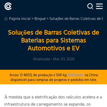
Pagina inicial
>
Blogue
> Soluções de Barras Coletivas de Ba
Soluções de Barras Coletivas de
Baterias para Sistemas
Automotivos e EV
Atualizada : Mar. 03, 2026
Estoque
Aviso: O MOQ de produção é 500 kg.
na China
disponível para compras de projetos e pedidos em lote.
À medida que a eletrificação dos veículos acelera e a
infraestrutura de carregamento se expande, os