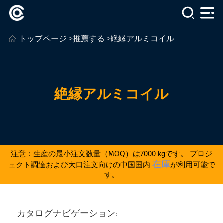
トップページ
>
推薦する
>絶縁アルミコイル
絶縁アルミコイル
注意：生産の最小注文数量（MOQ）は7000 kgです。 プロジ
在庫
ェクト調達および大口注文向けの中国国内
が利用可能で
す。
カタログナビゲーション: