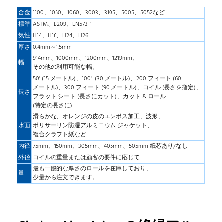
合金
1100、1050、1060、3003、3105、5005、5052など
標準
ASTM、B209、EN573-1
気性
H14、H16、H24、H26
厚さ
0.4mm～1.5mm
914mm、1000mm、1200mm、1219mm、
幅
その他の利用可能な幅。
50' (15 メートル)、100' (30 メートル)、200 フィート (60
メートル)、300 フィート (90 メートル)、コイル (長さを指定)、
長さ
フラット シート (長さにカット)、カット & ロール
(特定の長さに)
滑らかな、オレンジの皮のエンボス加工、波形、
水面
ポリサーリン防湿アルミニウム ジャケット、
複合クラフト紙など
内径
75mm、150mm、305mm、405mm、505mm 紙芯あり/なし
外径
コイルの重量または顧客の要件に応じて
最も一般的な厚さのロールを在庫しており、
量
少量から注文できます。