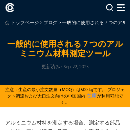
トップページ
>
ブログ
> 一般的に使用される 7 つのア
一般的に使用される 7 つのアル
ミニウム材料測定ツール
更新済み : Sep. 22, 2023
注意：生産の最小注文数量（MOQ）は500 kgです。 プロジェ
在庫
クト調達および大口注文向けの中国国内
が利用可能で
す。
アルミニウム材料を測定する場合、測定する部品