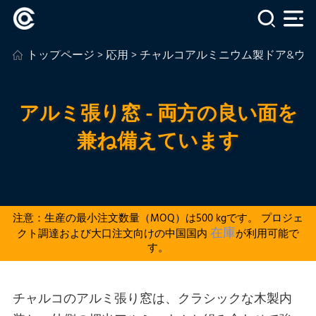
トップページ
>
応用
>
チャルコアルミニウム製ドア&ウ
アルミ張り窓 - 両方の良い面を
兼ね備えています
注意：生産の最小注文数量（MOQ）は500 kgです。 プロジェ
在庫
クト調達および大口注文向けの中国国内
が利用可能で
す。
チャルコのアルミ張り窓は、クラシックな木製内