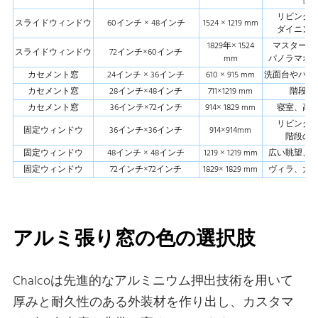
側
リビング
スライドウィンドウ
60インチ × 48インチ
1524 × 1219 mm
ダイニン
1829年× 1524
マスタース
スライドウィンドウ
72インチ×60インチ
mm
パノラマオ
カセメント窓
24インチ × 36インチ
610 × 915 mm
洗面台やバス
カセメント窓
28インチ×48インチ
711×1219 mm
階段、
カセメント窓
36インチ×72インチ
914× 1829 mm
寝室、高
リビング
固定ウィンドウ
36インチ×36インチ
914×914mm
階段の
固定ウィンドウ
48インチ × 48インチ
1219 × 1219 mm
広い眺望、
固定ウィンドウ
72インチ×72インチ
1829× 1829 mm
ヴィラ、大
アルミ張り窓の色の選択肢
Chalcoは先進的なアルミニウム押出技術を用いて
厚みと耐久性のある外装材を作り出し、カスタマ