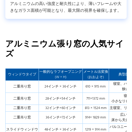
アルミニウムの高い強度と耐久性により、薄いフレームや大
きなガラス面積が可能となり、最大限の視界を確保します。
アルミニウム張り窓の人気サイ
ズ
一般的なラフオープニング
メートル法変換
ウィンドウタイプ
典型的
(W × H)
(おおよそ)
寝室、バス
二重吊り窓
24インチ × 36インチ
610 × 915 mm
狭い
寝室
二重吊り窓
28インチ×54インチ
711×1372 mm
小さなリビ
二重吊り窓
32インチ×60インチ
813 × 1524 mm
主寝室、リビ
広い部
二重吊り窓
36インチ×72インチ
914× 1829 mm
床から天井
バルコニー、
スライドウィンドウ
48インチ × 36インチ
1219 × 914 mm