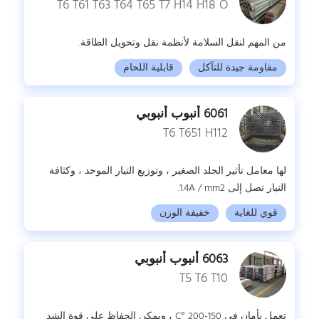
T6 T61 T63 T64 T65 T7 H14 H18 O
من المهم لنقل السلامة لأنظمة نقل وتحويل الطاقة.
مقاومة جيدة للتآكل
قابلية اللحام
6061 أنبوب أنبوبي
T6 T651 H112
لها معامل تأثير الجلد الصغير ، وتوزيع التيار الموحد ، وكثافة
التيار تصل إلى 1.4A / mm2.
قوي للغاية
خفيفة الوزن
6063 أنبوب أنبوبي
T5 T6 T10
تعمل بأمان في 150-200 °C ، ويمكن الحفاظ على قوة الشد