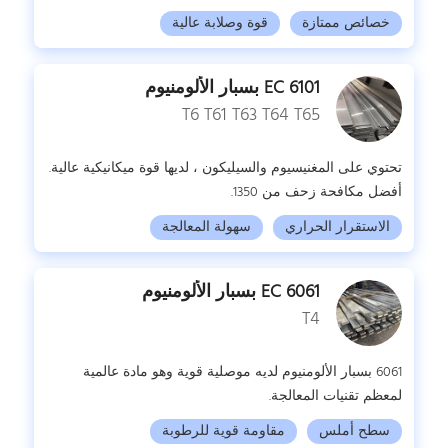
خصائص ممتازة
قوة وصلابة عالية
6101 EC بسبار الألومنيوم
T6 T61 T63 T64 T65
تحتوي على المغنيسيوم والسيليكون ، لديها قوة ميكانيكية عالية.
أفضل مكافحة زحف من 1350.
الاستقرار الحراري
سهولة المعالجة
6061 EC بسبار الألومنيوم
T4
6061 بسبار الألومنيوم لديه موصلية قوية وهو مادة عالمية
لمعظم تقنيات المعالجة.
سطح أملس
مقاومة قوية للرطوبة