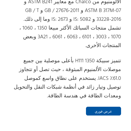
الألومنيوم من Chalco مع معايير ASTM B241 و
ASTM B 317M-07 و GB / 27676-2011 و GB / T
33228-2016 و IS: 5082 و IS: 2673 وما إلى ذلك.
تشمل منتجات السبائك الأكثر مبيعا 1350 ، 1060 ،
1070 ، 3003 ، 3A21 ، 6061 ، 6063 ، 6101 وبعض
المنتجات الأخرى.
تتميز سبيكة 1350 H111 بأعلى موصلية بين جميع
موصلات الألمنيوم المبثوقة ، حيث تصل أو تتجاوز
61.0٪ IACS. يستخدم على نطاق واسع كموصل
توصيل وتيار زائد في أنظمة شبكات النقل والتحويل
ومعدات الطاقة في هندسة الطاقة.
عرض فوري