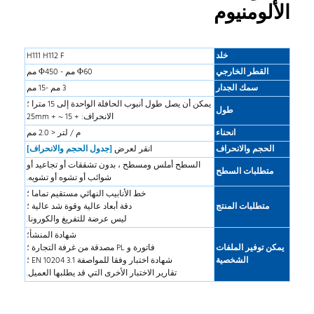
الألومنيوم
خلد
H111 H112 F
القطر الخارجي
Φ60 مم - Φ450 مم
سمك الجدار
3 مم -15 مم
يمكن أن يصل طول أنبوب الحافلة الواحدة إلى 15 مترا ؛
طول
الانحراف: + 15 ~ + 25mm
انحناء
م / لتر < 2.0 مم
الحجم والانحراف
انقر لعرض
[جدول الحجم والانحراف]
السطح أملس ومسطح ، بدون تشققات أو تجاعيد أو
متطلبات السطح
شوائب أو تشوه أو تشويه.
خط الأنابيب النهائي مستقيم تماما ؛
متطلبات المنتج
دقة أبعاد عالية وقوة شد عالية ؛
ليس عرضة للتفريغ والكورونا.
شهادة المنشأ؛
يمكن توفير الملفات
فاتورة و PL مصدقة من غرفة التجارة ؛
الشخصية
شهادة اختبار وفقا للمواصفة EN 10204 3.1 ؛
تقارير الاختبار الأخرى التي قد يطلبها العميل.