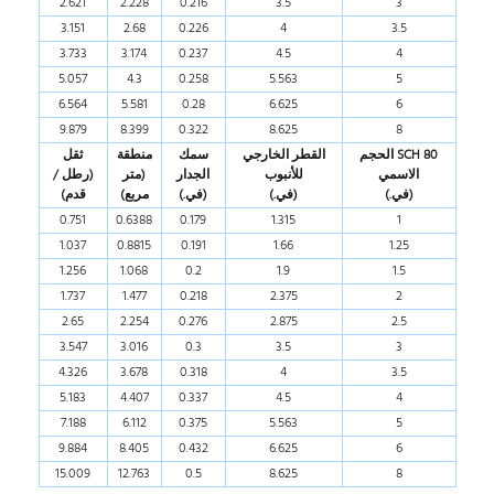
2.621
2.228
0.216
3.5
3
3.151
2.68
0.226
4
3.5
3.733
3.174
0.237
4.5
4
5.057
4.3
0.258
5.563
5
6.564
5.581
0.28
6.625
6
9.879
8.399
0.322
8.625
8
80 SCH الحجم
القطر الخارجي
سمك
منطقة
ثقل
الاسمي
للأنبوب
الجدار
(متر
(رطل /
(في.)
(في.)
(في.)
مربع)
قدم)
0.751
0.6388
0.179
1.315
1
1.037
0.8815
0.191
1.66
1.25
1.256
1.068
0.2
1.9
1.5
1.737
1.477
0.218
2.375
2
2.65
2.254
0.276
2.875
2.5
3.547
3.016
0.3
3.5
3
4.326
3.678
0.318
4
3.5
5.183
4.407
0.337
4.5
4
7.188
6.112
0.375
5.563
5
9.884
8.405
0.432
6.625
6
15.009
12.763
0.5
8.625
8