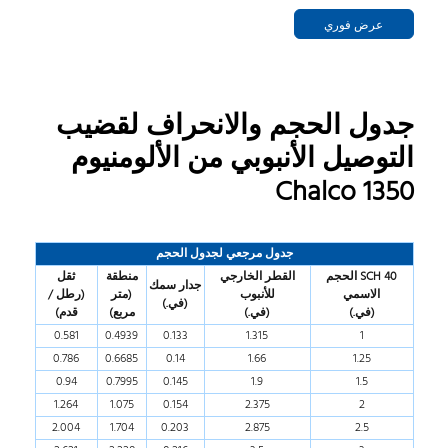
عرض فوري
جدول الحجم والانحراف لقضيب
التوصيل الأنبوبي من الألومنيوم
Chalco 1350
جدول مرجعي لجدول الحجم
SCH 40 الحجم
القطر الخارجي
منطقة
ثقل
جدار
سمك
الاسمي
للأنبوب
(متر
(رطل /
(في.)
(في.)
(في.)
مربع)
قدم)
0.581
0.4939
0.133
1.315
1
0.786
0.6685
0.14
1.66
1.25
0.94
0.7995
0.145
1.9
1.5
1.264
1.075
0.154
2.375
2
2.004
1.704
0.203
2.875
2.5