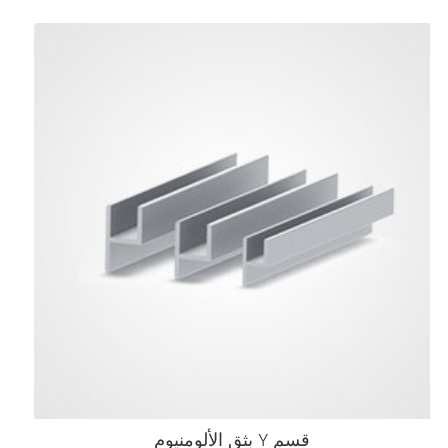
قسم Y بثق الألومنيوم