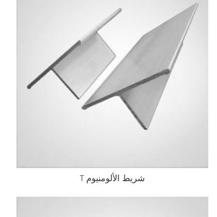
شريط الألومنيوم T