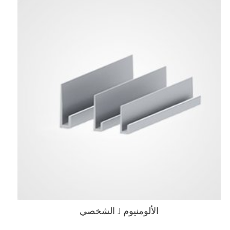
الألومنيوم J الشخصي