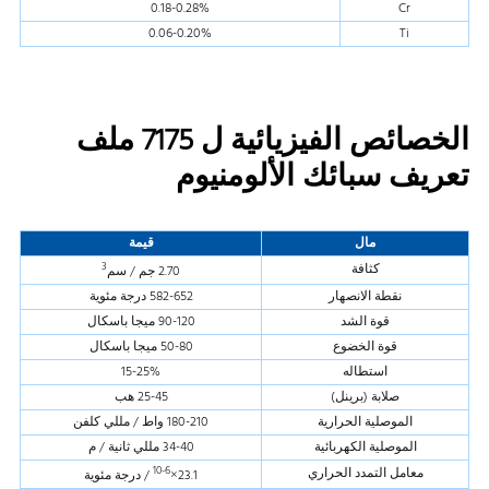
0.18-0.28%
Cr
0.06-0.20%
Ti
الخصائص الفيزيائية ل 7175 ملف
تعريف سبائك الألومنيوم
مال
قيمة
3
كثافة
2.70 جم / سم
نقطة الانصهار
582-652 درجة مئوية
قوة الشد
90-120 ميجا باسكال
قوة الخضوع
50-80 ميجا باسكال
استطاله
15-25%
صلابة (برينل)
25-45 هب
الموصلية الحرارية
180-210 واط / مللي كلفن
الموصلية الكهربائية
34-40 مللي ثانية / م
10-6
معامل التمدد الحراري
23.1×
/ درجة مئوية