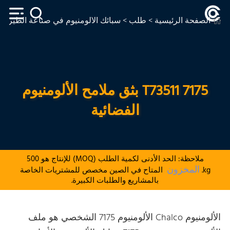
الصفحة الرئيسية
>
طلب
>
سبائك الألومنيوم في صناعة الطيران
7175 T73511 بثق ملامح الألومنيوم
الفضائية
ملاحظة: الحد الأدنى لكمية الطلب (MOQ) للإنتاج هو 500
المخزون
kg.
المتاح في الصين مخصص للمشتريات الخاصة
بالمشاريع والطلبات الكبيرة.
الألومنيوم Chalco الألومنيوم 7175 الشخصي هو ملف