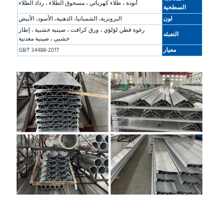
أنودة ، طلاء كهربائي ، مسحوق الطلاء ، رذاذ الطلاء
السطحية
لون
البرونزية، الشمبانيا، الذهبية، الأسود، الأبيض
رغوة قطن لؤلؤي ، ورق كرافت ، صينية خشبية ، إطار
التعبئه
خشبي ، صينية معدنية
معيار
GB∕T 34488-2017