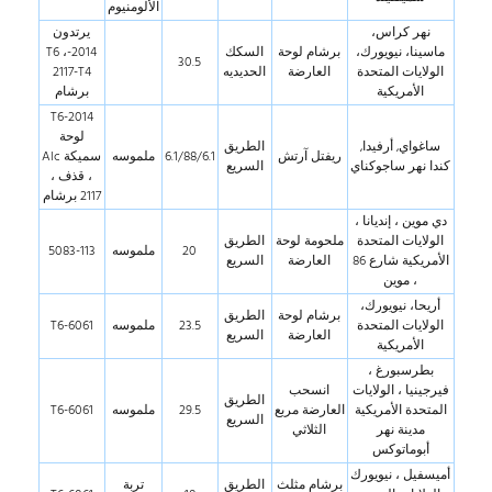
الألومنيوم
نهر كراس،
يرتدون
ماسينا، نيويورك،
برشام لوحة
السكك
2014-T6 ،
30.5
الولايات المتحدة
العارضة
الحديديه
2117-T4
الأمريكية
برشام
2014-T6
لوحة
ساغواي, أرفيدا,
الطريق
ريفتل آرتش
6.1/88/6.1
ملموسه
سميكة Alc
كندا نهر ساجوكناي
السريع
، قذف ،
2117 برشام
دي موين ، إنديانا ،
الولايات المتحدة
ملحومة لوحة
الطريق
20
ملموسه
5083-113
الأمريكية شارع 86
العارضة
السريع
، موين
أريحا، نيويورك،
برشام لوحة
الطريق
الولايات المتحدة
23.5
ملموسه
6061-T6
العارضة
السريع
الأمريكية
بطرسبورغ ،
فيرجينيا ، الولايات
انسحب
الطريق
المتحدة الأمريكية
العارضة مربع
29.5
ملموسه
6061-T6
السريع
مدينة نهر
الثلاثي
أبوماتوكس
أميسفيل ، نيويورك
برشام مثلث
الطريق
تربة