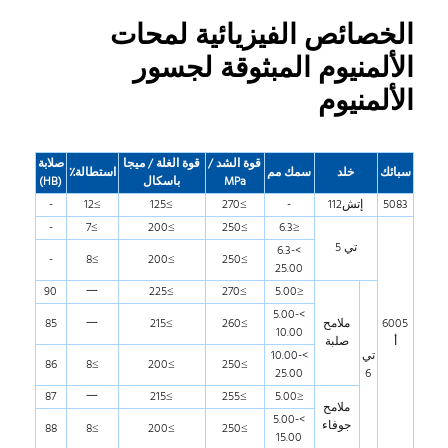
الخصائص الفيزيائية لمحات
الألمنيوم المبثوقة لجسور
الألمنيوم
قوة الشد
/
قوة الغلة
/ ميجا
صلابة
سبائك
خلد
سمك
مم
استطالة
٪
MPa
باسكال
(
HB
)
5083
إتش112
-
≥270
≥125
≥12
-
-
≥7
≥200
≥250
≤6.3
تي 5
>6.3-
-
≥8
≥200
≥250
25.00
90
一
≥225
≥270
≤5.00
>5.00-
6005
ملامح
≥260
≥215
一
85
10.00
أ
صلبة
تي
>10.00-
86
≥8
≥200
≥250
25.00
6
87
一
≥215
≥255
≤5.00
ملامح
>5.00-
جوفاء
88
≥8
≥200
≥250
15.00