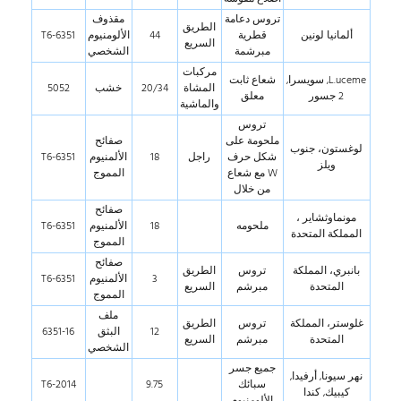
تروس دعامة
مقذوف
الطريق
ألمانيا لونين
قطرية
44
الألومنيوم
6351-T6
السريع
مبرشمة
الشخصي
مركبات
L.uceme, سويسرا,
شعاع ثابت
المشاة
20/34
خشب
5052
2 جسور
معلق
والماشية
تروس
ملحومة على
صفائح
لوغستون، جنوب
شكل حرف
راجل
18
الألمنيوم
6351-T6
ويلز
W مع شعاع
المموج
من خلال
صفائح
مونماوثشاير ،
ملحومه
18
الألمنيوم
6351-T6
المملكة المتحدة
المموج
صفائح
بانبري، المملكة
تروس
الطريق
3
الألمنيوم
6351-T6
المتحدة
مبرشم
السريع
المموج
ملف
غلوستر، المملكة
تروس
الطريق
12
البثق
6351-16
المتحدة
مبرشم
السريع
الشخصي
جميع جسر
نهر سيونا, أرفيدا,
سبائك
9.75
2014-T6
كيبيك, كندا