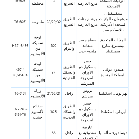
، الولايات المتحدة
18
6061-T6
مربع العارضة
السريع
مختلطة
الأمريكية
سيكسفيل ،
ميشيغان ، الولايات
برشام مثلث
الطريق
28/29/32
ملموسه
6061-T6
المتحدة الأمريكية
مربع العارضة
السريع
بالابسكوريفير
لوحة
الولايات المتحدة,
سطح جسر
الطريق
سميكة
بيتسبرغ, شارع
متعامد
100
5456-H321
والترام
من
سميثفيلد
ملحوم جديد
الألومنيوم
جسر
لوحة
باسكول ذو
الطريق
هيندون دوك ،
سميكة
2014-
الأوراق
والسكك
37
المملكة المتحدة
من
T6,6151-T6
المزدوجة
الحديدية
الألومنيوم
المبرشم
تروس
ورقة
نهر تومل، اسكتلندا
راجل
21/52/21
6151-T6
مبرشم
الألومنيوم
جسر
الطريق
صفائح
باسكول ذو
2014-T6 ،
أبردلي، اسكتلندا
والسكك
30.5
الألمنيوم,
الأوراق
6151-T6
الحديدية
خشب
المزدوجة
عارضة
دوسلدورف، ألمانيا
صندوقية مع
راجل
55
أضلاع مقوسة