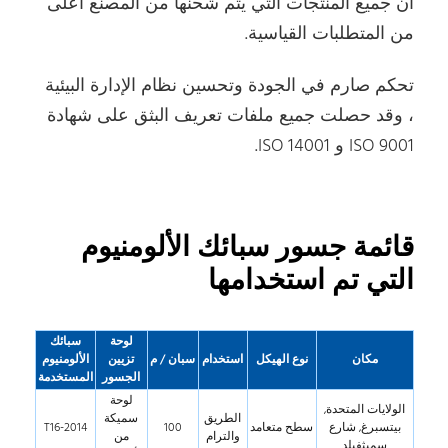
أن جميع المنتجات التي يتم شحنها من المصنع أعلى
من المتطلبات القياسية.
تحكم صارم في الجودة وتحسين نظام الإدارة البيئية
، وقد حصلت جميع ملفات تعريف البثق على شهادة
ISO 9001 و ISO 14001.
قائمة جسور سبائك الألومنيوم
التي تم استخدامها
لوحة
سبائك
مكان
نوع الهيكل
استخدام
سبان / م
تزيين
الألومنيوم
الجسور
المستخدمة
لوحة
الولايات المتحدة,
الطريق
سميكة
بيتسبرغ, شارع
سطح متعامد
100
2014-T16
والترام
من
سميثفيلد