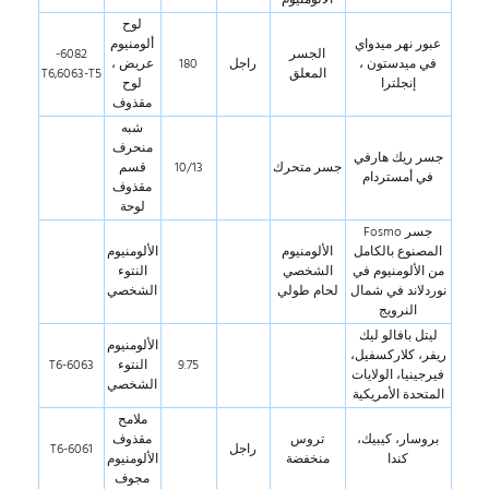
الألومنيوم
لوح
عبور نهر ميدواي
ألومنيوم
الجسر
6082-
في ميدستون ،
راجل
180
عريض ،
المعلق
T6,6063-T5
إنجلترا
لوح
مقذوف
شبه
منحرف
جسر ريك هارفي
جسر متحرك
10/13
قسم
في أمستردام
مقذوف
لوحة
جسر Fosmo
المصنوع بالكامل
الألومنيوم
الألومنيوم
من الألومنيوم في
الشخصي
النتوء
نوردلاند في شمال
لحام طولي
الشخصي
النرويج
ليتل بافالو ليك
الألومنيوم
ريفر، كلاركسفيل،
9.75
النتوء
6063-T6
فيرجينيا، الولايات
الشخصي
المتحدة الأمريكية
ملامح
بروسار، كيبيك،
تروس
مقذوف
راجل
6061-T6
كندا
منخفضة
الألومنيوم
مجوف