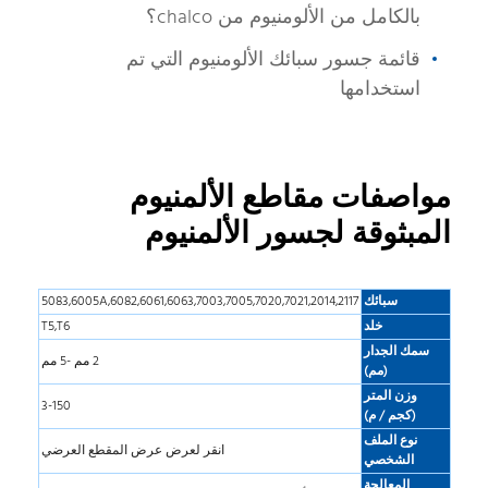
بالكامل من الألومنيوم من chalco؟
قائمة جسور سبائك الألومنيوم التي تم
استخدامها
مواصفات مقاطع الألمنيوم
المبثوقة لجسور الألمنيوم
سبائك
5083,6005A,6082,6061,6063,7003,7005,7020,7021,2014,2117
خلد
T5,T6
سمك الجدار
2 مم -5 مم
(مم)
وزن المتر
3-150
(كجم / م)
نوع الملف
انقر لعرض عرض المقطع العرضي
الشخصي
المعالجة