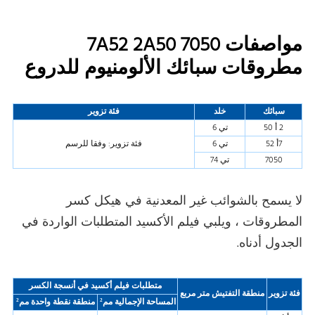
مواصفات 7050 7A52 2A50
مطروقات سبائك الألومنيوم للدروع
سبائك
خلد
فئة تزوير
2 أ 50
تي 6
7أ 52
تي 6
فئة تزوير: وفقا للرسم
7050
تي 74
لا يسمح بالشوائب غير المعدنية في هيكل كسر
المطروقات ، ويلبي فيلم الأكسيد المتطلبات الواردة في
الجدول أدناه.
متطلبات فيلم أكسيد في أنسجة الكسر
فئة تزوير
منطقة التفتيش متر مربع
المساحة الإجمالية مم²
منطقة نقطة واحدة مم²