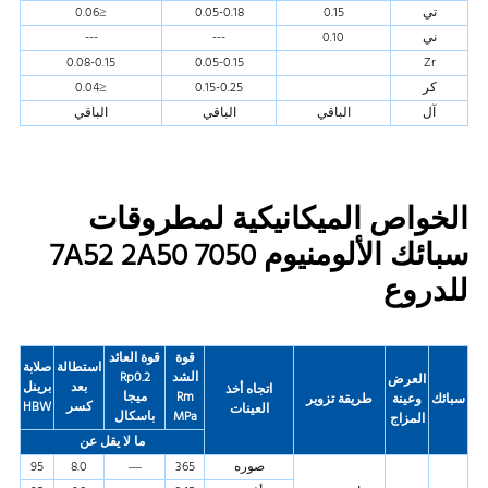
تي
0.15
0.05-0.18
≤0.06
ني
0.10
---
---
0.08-0.15
0.05-0.15
Zr
كر
0.15-0.25
≤0.04
آل
الباقي
الباقي
الباقي
الخواص الميكانيكية لمطروقات
سبائك الألومنيوم 7050 7A52 2A50
للدروع
قوة
قوة العائد
استطالة
صلابة
الشد
Rp0.2
العرض
بعد
برينل
اتجاه أخذ
Rm
ميجا
سبائك
وعينة
طريقة تزوير
كسر
HBW
العينات
MPa
باسكال
المزاج
ما لا يقل عن
صوره
365
—
8.0
95