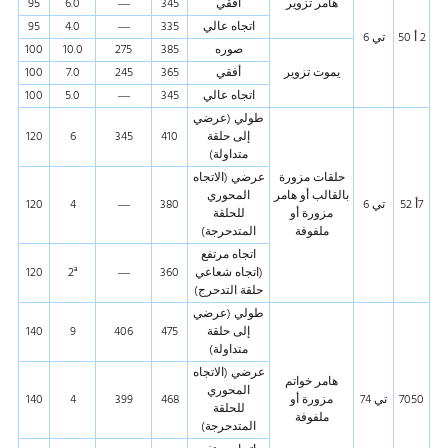
هامر تزوير
أفقي
345
—
6.0
95
اتجاه عالي
335
—
4.0
95
2 أ 50
تي 6
صوره
385
275
10.0
100
يموت تزوير
أفقي
365
245
7.0
100
اتجاه عالي
345
—
5.0
100
طولي (عرضي
إلى حلقة
410
345
6
120
متداولة)
حلقات مزورة
عرضي (الاتجاه
بالقالب أو هامر
المحوري
7أ 52
تي 6
380
—
4
120
مزورة أو
للحلقة
ملفوفة
المتدحرجة)
اتجاه مرتفع
(اتجاه شعاعي
360
—
2ª
120
حلقة التدحرج)
طولي (عرضي
إلى حلقة
475
406
9
140
متداولة)
عرضي (الاتجاه
هامر خواتم
المحوري
7050
تي 74
مزورة أو
468
399
4
140
للحلقة
ملفوفة
المتدحرجة)