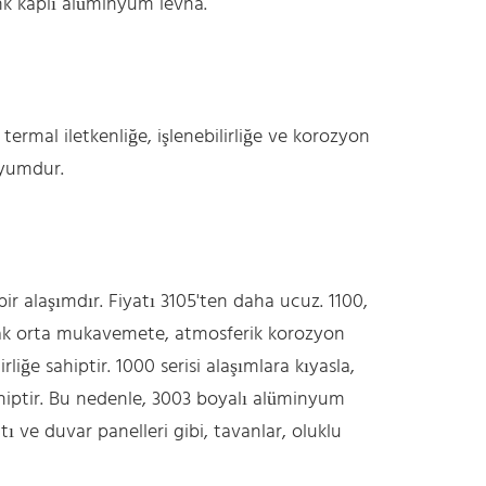
enk kaplı alüminyum levha.
ermal iletkenliğe, işlenebilirliğe ve korozyon
nyumdur.
ir alaşımdır. Fiyatı 3105'ten daha ucuz. 1100,
cak orta mukavemete, atmosferik korozyon
irliğe sahiptir. 1000 serisi alaşımlara kıyasla,
sahiptir. Bu nedenle, 3003 boyalı alüminyum
ı ve duvar panelleri gibi, tavanlar, oluklu