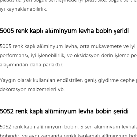
plastisite, yarı soğuk sertleşmede iyi plastisite, soğuk sert
iyi kaynaklanabilirlik.
5005 renk kaplı alüminyum levha bobin şeridi
5005 renk kaplı alüminyum levha, orta mukavemete ve iyi k
performansı, iyi işlenebilirlik, ve oksidasyon derin işleme 
alaşımından daha parlaktır.
Yaygın olarak kullanılan endüstriler: geniş giydirme cephe p
dekorasyon malzemeleri vb.
5052 renk kaplı alüminyum levha bobin şeridi
5052 renk kaplı alüminyum bobin, 5 seri alüminyum levhal
bobindir, ve aynı zamanda renkli kaplamalı alüminyum bobi