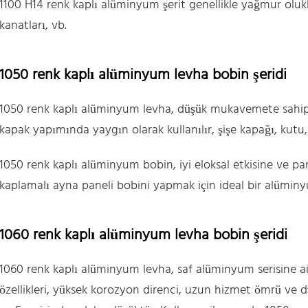
1100 H14 renk kaplı alüminyum şerit genellikle yağmur olukla
kanatları, vb.
1050 renk kaplı alüminyum levha bobin şeridi
1050 renk kaplı alüminyum levha, düşük mukavemete sahiptir
kapak yapımında yaygın olarak kullanılır, şişe kapağı, kutu
1050 renk kaplı alüminyum bobin, iyi eloksal etkisine ve par
kaplamalı ayna paneli bobini yapmak için ideal bir alümi
1060 renk kaplı alüminyum levha bobin şeridi
1060 renk kaplı alüminyum levha, saf alüminyum serisine aitti
özellikleri, yüksek korozyon direnci, uzun hizmet ömrü ve 