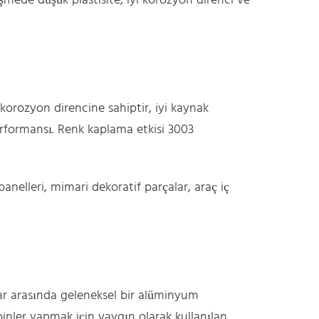
leşmede düşük plastisite, iyi korozyon direnci ve
orozyon direncine sahiptir, iyi kaynak
performansı. Renk kaplama etkisi 3003
anelleri, mimari dekoratif parçalar, araç iç
ar arasında geleneksel bir alüminyum
nler yapmak için yaygın olarak kullanılan