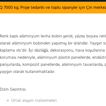
7000 kg. Proje tedariki ve toplu siparişler için Çin merke
Renk kaplı alüminyum levha bobin şeridi, yüzey boyası r
olarak alüminyum bobinden yapılmış bir üründür. Yaygın k
kaplama vb.'dir. İyi düzlüğü, dekorasyonu, hava koşullarına
koruması nedeniyle, alüminyum plastik panellerde, endüstr
panjurlarda, kompozit panellerde, alüminyum tavanlarda, p
yaygın olarak kullanılmaktadır.
Dizin Gezintisi:
Ortak alaşım malzemeleri