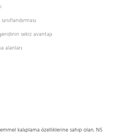
i
 sınıflandırması
eridinin sekiz avantajı
a alanları
mmel kalıplama özelliklerine sahip olan. NS