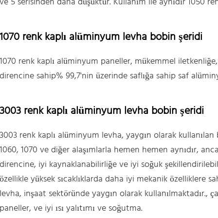
ve 5 serisinden daha düşüktür. Kullanım ile aynıdır 1050 r
1070 renk kaplı alüminyum levha bobin şeridi
1070 renk kaplı alüminyum paneller, mükemmel iletkenliğe, t
direncine sahip% 99,7'nin üzerinde saflığa sahip saf alümi
3003 renk kaplı alüminyum levha bobin şeridi
3003 renk kaplı alüminyum levha, yaygın olarak kullanılan b
1060, 1070 ve diğer alaşımlarla hemen hemen aynıdır, an
direncine, iyi kaynaklanabilirliğe ve iyi soğuk şekillendirilebil
özellikle yüksek sıcaklıklarda daha iyi mekanik özelliklere 
levha, inşaat sektöründe yaygın olarak kullanılmaktadır., çat
paneller, ve iyi ısı yalıtımı ve soğutma.