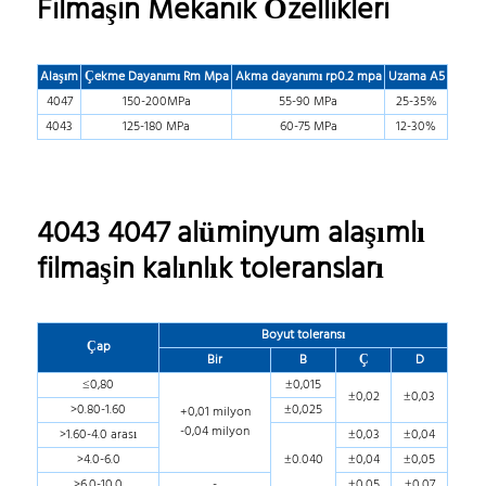
Filmaşin Mekanik Özellikleri
Alaşım
Çekme Dayanımı Rm Mpa
Akma dayanımı rp0.2 mpa
Uzama A5
4047
150-200MPa
55-90 MPa
25-35%
4043
125-180 MPa
60-75 MPa
12-30%
4043 4047 alüminyum alaşımlı
filmaşin kalınlık toleransları
Boyut toleransı
Çap
Bir
B
Ç
D
≤0,80
±0,015
±0,02
±0,03
>0.80-1.60
±0,025
+0,01 milyon
-0,04 milyon
>1.60-4.0 arası
±0,03
±0,04
>4.0-6.0
±0.040
±0,04
±0,05
>6.0-10.0
-
±0,05
±0,07