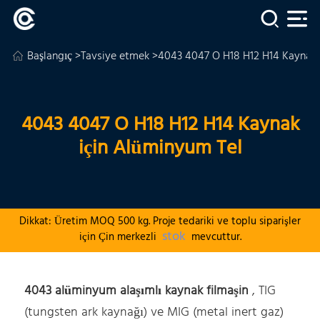
Başlangıç
>
Tavsiye etmek
>4043 4047 O H18 H12 H14 Kaynak 
4043 4047 O H18 H12 H14 Kaynak
için Alüminyum Tel
Dikkat: Üretim MOQ 500 kg. Proje tedariki ve toplu siparişler
stok
için Çin merkezli
mevcuttur.
4043 alüminyum alaşımlı kaynak filmaşin
, TIG
(tungsten ark kaynağı) ve MIG (metal inert gaz)