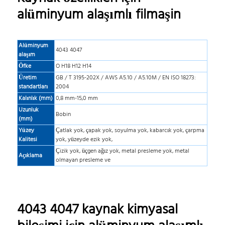
alüminyum alaşımlı filmaşin
Alüminyum
4043 4047
alaşım
Öfke
O H18 H12 H14
Üretim
GB / T 3195-202X / AWS A5.10 / A5.10M / EN ISO 18273:
standartları
2004
Kalınlık (mm)
0,8 mm-15,0 mm
Uzunluk
Bobin
(mm)
Yüzey
Çatlak yok, çapak yok, soyulma yok, kabarcık yok, çarpma
Kalitesi
yok, yüzeyde ezik yok,
Çizik yok, üçgen ağız yok, metal presleme yok, metal
Açıklama
olmayan presleme ve
4043 4047 kaynak kimyasal