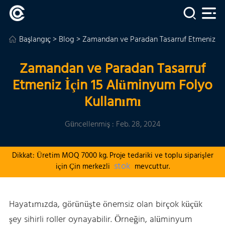
Başlangıç
>
Blog
> Zamandan ve Paradan Tasarruf Etmeniz İç
Zamandan ve Paradan Tasarruf
Etmeniz İçin 15 Alüminyum Folyo
Kullanımı
Güncellenmiş : Feb. 28, 2024
Dikkat: Üretim MOQ 7000 kg. Proje tedariki ve toplu siparişler
stok
için Çin merkezli
mevcuttur.
Hayatımızda, görünüşte önemsiz olan birçok küçük
şey sihirli roller oynayabilir. Örneğin, alüminyum