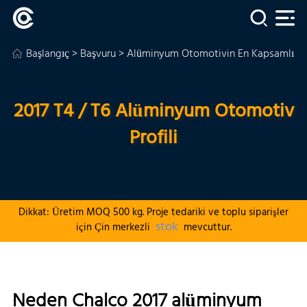
Başlangıç
>
Başvuru
>
Alüminyum Otomotivin En Kapsamlı Ted
2017 T4 / T6 Alüminyum Otomotiv
Profili
Dikkat: Üretim MOQ 500 kg. Proje tedariki ve toplu siparişler
stok
için Çin merkezli
mevcuttur.
Neden Chalco 2017 alüminyum