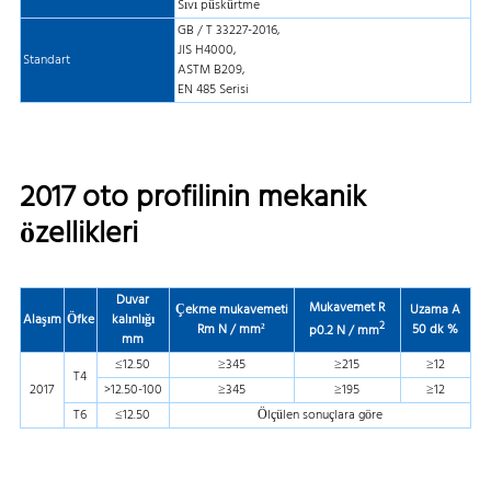
Sıvı püskürtme
GB / T 33227-2016,
JIS H4000,
Standart
ASTM B209,
EN 485 Serisi
2017 oto profilinin mekanik
özellikleri
Duvar
Mukavemet
R
Çekme mukavemeti
Uzama
A
Alaşım
Öfke
kalınlığı
2
Rm
N / mm²
50
dk
%
p0.2
N / mm
mm
≤12.50
≥345
≥215
≥12
T4
2017
>12.50-100
≥345
≥195
≥12
T6
≤12.50
Ölçülen sonuçlara göre