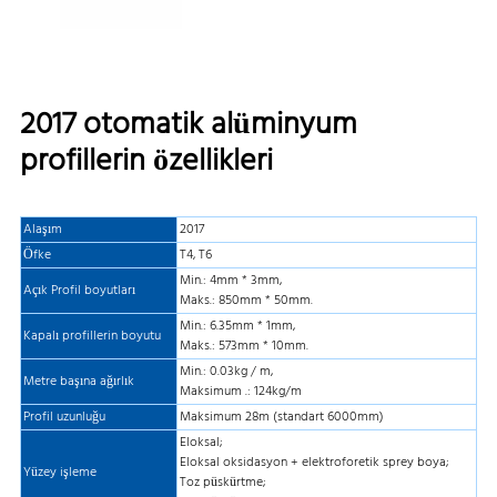
2017 otomatik alüminyum
profillerin özellikleri
Alaşım
2017
Öfke
T4, T6
Min.: 4mm * 3mm,
Açık Profil boyutları
Maks.: 850mm * 50mm.
Min.: 6.35mm * 1mm,
Kapalı profillerin boyutu
Maks.: 573mm * 10mm.
Min.: 0.03kg / m,
Metre başına ağırlık
Maksimum .: 124kg/m
Profil uzunluğu
Maksimum 28m (standart 6000mm)
Eloksal;
Eloksal oksidasyon + elektroforetik sprey boya;
Yüzey işleme
Toz püskürtme;