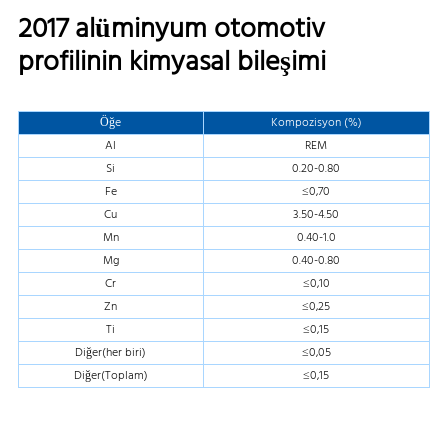
2017 alüminyum otomotiv
profilinin kimyasal bileşimi
Öğe
Kompozisyon (%)
Al
REM
Si
0.20-0.80
Fe
≤0,70
Cu
3.50-4.50
Mn
0.40-1.0
Mg
0.40-0.80
Cr
≤0,10
Zn
≤0,25
Ti
≤0,15
Diğer(her biri)
≤0,05
Diğer(Toplam)
≤0,15