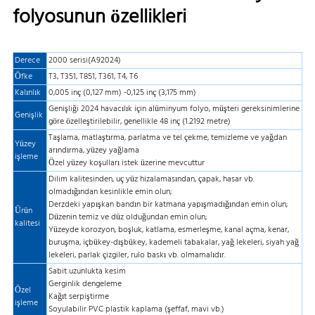
folyosunun özellikleri
Derece
2000 serisi(A92024)
Öfke
T3, T351, T851, T361, T4, T6
Kalınlık
0,005 inç (0,127 mm) -0,125 inç (3,175 mm)
Genişliği 2024 havacılık için alüminyum folyo, müşteri gereksinimlerine
Genişlik
göre özelleştirilebilir, genellikle 48 inç (1.2192 metre)
Taşlama, matlaştırma, parlatma ve tel çekme, temizleme ve yağdan
Yüzey
arındırma, yüzey yağlama
işleme
Özel yüzey koşulları istek üzerine mevcuttur
Dilim kalitesinden, uç yüz hizalamasından, çapak, hasar vb.
olmadığından kesinlikle emin olun;
Derzdeki yapışkan bandın bir katmana yapışmadığından emin olun;
Ürün
Düzenin temiz ve düz olduğundan emin olun;
kalitesi
Yüzeyde korozyon, boşluk, katlama, esmerleşme, kanal açma, kenar,
buruşma, içbükey-dışbükey, kademeli tabakalar, yağ lekeleri, siyah yağ
lekeleri, parlak çizgiler, rulo baskı vb. olmamalıdır.
Sabit uzunlukta kesim
Gerginlik dengeleme
Özel
Kağıt serpiştirme
işleme
Soyulabilir PVC plastik kaplama (şeffaf, mavi vb.)