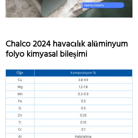
Chalco 2024 havacılık alüminyum
folyo kimyasal bileşimi
Öğe
Kompozisyon %
Cu
3.8-4.9
Mg
1.2-1.8
Mn
0.3-0.9
Fe
0.5
Si
0.5
Zn
0.25
Ti
0.15
Cr
0.1
Al
Hatırlatma