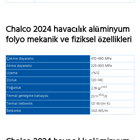
Chalco 2024 havacılık alüminyum
folyo mekanik ve fiziksel özellikleri
Çekme dayanımı
470-490 MPa
Akma dayanımı
325-400 MPa
Uzama
≥%12
Zorluk
120-140
cm3
Yoğunluk
2,78 g/
10-6
Termal genleşme katsayısı
23.1×
/K
Termal iletkenlik
121 W/(m·K)
İletkenlik
34,0 MS/m