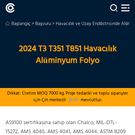
Başlangıç
>
Başvuru
>
Havacılık ve Uzay Endüstrisinde Alümi
2024 T3 T351 T851 Havacılık
Alüminyum Folyo
Dikkat: Üretim MOQ 7000 kg. Proje tedariki ve toplu siparişler
stok
için Çin merkezli
mevcuttur.
AS9100 sertifikasına sahip olan Chalco, MIL-DTL-
15272, AMS 4040, AMS 4041, AMS 4044, ASTM B209