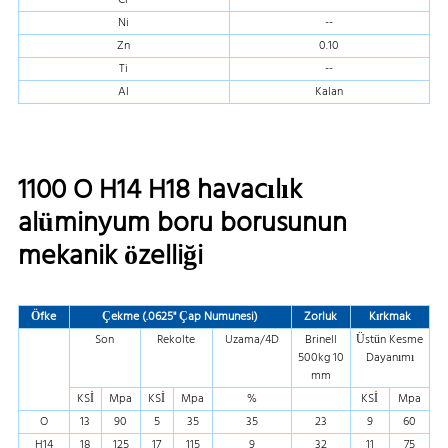
Ni
--
Zn
0.10
Ti
--
Al
Kalan
1100 O H14 H18 havacılık
alüminyum boru borusunun
mekanik özelliği
Öfke
Çekme (.0625" Çap Numunesi)
Zorluk
Kırkmak
Son
Rekolte
Uzama/4D
Brinell
Üstün Kesme
500kg 10
Dayanımı
mm
KSİ
Mpa
KSİ
Mpa
%
KSİ
Mpa
O
13
90
5
35
35
23
9
60
H14
18
125
17
115
9
32
11
75