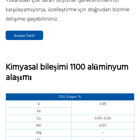
Yukarıdaki çok satan boyutlar gereksinimlerinizi
karşılayamıyorsa, özelleştirme için doğrudan bizimle
iletişime geçebilirsiniz.
Anında Teklif
Kimyasal bileşimi 1100 alüminyum
alaşımı
1100 Alaşım %
Si
0.95
Fe
Cu
0.05--0.20
Mn
0.05
Mg
--
Cr
--