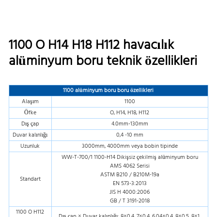
1100 O H14 H18 H112 havacılık
alüminyum boru teknik özellikleri
1100 alüminyum boru boru özellikleri
Alaşım
1100
Öfke
O, H14, H18, H112
Dış çap
4.0mm-130mm
Duvar kalınlığı
0,4 -10 mm
Uzunluk
3000mm, 4000mm veya bobin tipinde
WW-T-700/1 1100-H14 Dikişsiz çekilmiş alüminyum boru
AMS 4062 Serisi
ASTM B210 / B210M-19a
Standart
EN 573-3:2013
JIS H 4000:2006
GB / T 3191-2018
1100 O H112
Dış çap × Duvar kalınlığı: 8×0.4, 7×0.4, 6.04×0.4, 8×0.5, 8×1,