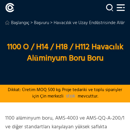
Başlangıç
>
Başvuru
>
Havacılık ve Uzay Endüstrisinde Alümi
1100 O / H14 / H18 / H112 Havacılık
Alüminyum Boru Boru
Dikkat: Üretim MOQ 500 kg. Proje tedariki ve toplu siparişler
stok
için Çin merkezli
mevcuttur.
1100 alüminyum boru, AMS-4003 ve AMS-QQ-A-200/1
ve diğer standartları karşılayan yüksek saflıkta