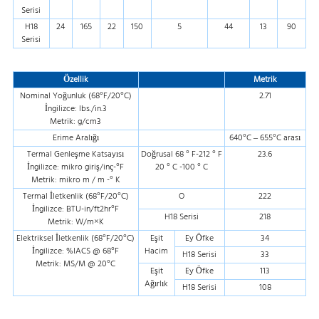
Serisi
H18
24
165
22
150
5
44
13
90
Serisi
Özellik
Metrik
Nominal Yoğunluk (68°F/20°C)
2.71
İngilizce: lbs./in.3
Metrik: g/cm3
Erime Aralığı
640°C – 655°C arası
Termal Genleşme Katsayısı
Doğrusal 68 ° F-212 ° F
23.6
İngilizce: mikro giriş/inç-°F
20 ° C -100 ° C
Metrik: mikro m / m -° K
Termal İletkenlik (68°F/20°C)
O
222
İngilizce: BTU-in/ft2hr°F
H18 Serisi
218
Metrik: W/m×K
Elektriksel İletkenlik (68°F/20°C)
Eşit
Ey Öfke
34
İngilizce: %IACS @ 68°F
Hacim
H18 Serisi
33
Metrik: MS/M @ 20°C
Eşit
Ey Öfke
113
Ağırlık
H18 Serisi
108