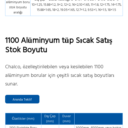
alüminyum boru
10×1.25, 15.88×1.2, 9×2, 12×2, 16×2,10×1.65, 11×1.8, 12×1.75, 14×1.75,
stok boyutu
15.88×1.65, 18×2, 19.05×1.65, 12.7×1.2, 9.53×1, 16×1.5, 18×1.5
aralığı
1100 Alüminyum tüp Sıcak Satış
Stok Boyutu
Chalco, özelleştirilebilen veya kesilebilen 1100
alüminyum borular için çeşitli sıcak satış boyutları
sunar.
Anında Teklif
Dış Çap
Duvar
Özellikler (mm)
(mm)
(mm)