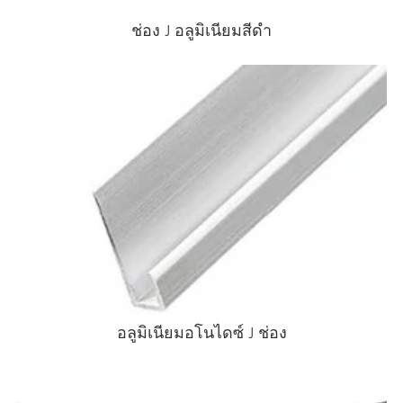
ช่อง J อลูมิเนียมสีดํา
อลูมิเนียมอโนไดซ์ J ช่อง