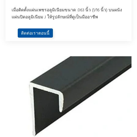
เมื่อติดตั้งแผ่นเพชรอลูมิเนียมขนาด .063 นิ้ว (1/16 นิ้ว) บนผนัง
แผ่นปิดอลูมิเนียม J ให้รูปลักษณ์ที่ดูเป็นมืออาชีพ
ติดต่อเราตอนนี้