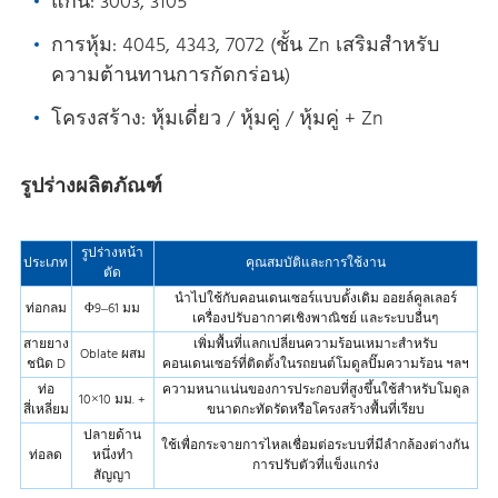
แกน: 3003, 3105
การหุ้ม: 4045, 4343, 7072 (ชั้น Zn เสริมสําหรับ
ความต้านทานการกัดกร่อน)
โครงสร้าง: หุ้มเดี่ยว / หุ้มคู่ / หุ้มคู่ + Zn
รูปร่างผลิตภัณฑ์
รูปร่างหน้า
ประเภท
คุณสมบัติและการใช้งาน
ตัด
นําไปใช้กับคอนเดนเซอร์แบบดั้งเดิม ออยล์คูลเลอร์
ท่อกลม
Φ9–61 มม
เครื่องปรับอากาศเชิงพาณิชย์ และระบบอื่นๆ
สายยาง
เพิ่มพื้นที่แลกเปลี่ยนความร้อนเหมาะสําหรับ
Oblate ผสม
ชนิด D
คอนเดนเซอร์ที่ติดตั้งในรถยนต์โมดูลปั๊มความร้อน ฯลฯ
ท่อ
ความหนาแน่นของการประกอบที่สูงขึ้นใช้สําหรับโมดูล
10×10 มม. +
สี่เหลี่ยม
ขนาดกะทัดรัดหรือโครงสร้างพื้นที่เรียบ
ปลายด้าน
ใช้เพื่อกระจายการไหลเชื่อมต่อระบบที่มีลํากล้องต่างกัน
ท่อลด
หนึ่งทํา
การปรับตัวที่แข็งแกร่ง
สัญญา