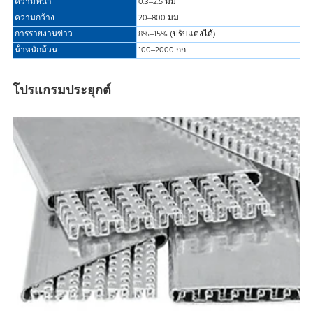
ความหนา
0.3–2.5 มม
ความกว้าง
20–800 มม
การรายงานข่าว
8%–15% (ปรับแต่งได้)
น้ําหนักม้วน
100–2000 กก.
โปรแกรมประยุกต์