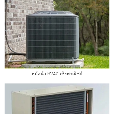
หม้อน้ํา HVAC เชิงพาณิชย์