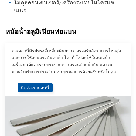
โมดูลคอนเดนเซอร์/เครื่องระเหยไมโครแช
นเนล
หม้อน้ําอลูมิเนียมท่อแบน
ท่อเหล่านี้มีรูปทรงสี่เหลี่ยมผืนผ้ากว้างรองรับอัตราการไหลสูง
และการใช้งานแรงดันตกต่ํา โดยทั่วไปจะใช้ในหม้อน้ํา
เครื่องยนต์และระบบระบายความร้อนด้วยน้ํามัน และเห
มาะสําหรับการประสานแบบบูรณาการด้วยครีบหรือโมดูล
ติดต่อเราตอนนี้