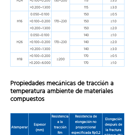
H24
>0.100~0.200
150~200
115
≥3.0
>0.200~1.300
115
≥3.0
0.050~0.100
150
≥0.5
H16
>0.100~0.200
170~230
150
≥1.0
>0.200~1.300
150
≥2.0
0.050~0.100
140
≥1.0
H26
>0.100~0.200
170~230
140
≥2.0
>0.200~1.300
140
≥3.0
>0.100~0.200
170
≥0.5
H18
≥200
>0.200~6.000
170
≥1.0
Propiedades mecánicas de tracción a
temperatura ambiente de materiales
compuestos
Resistencia
Resistencia de
Elongación
a la
elongación no
Espesor
después de
Atemperar
tracción
proporcional
(mm)
la fractura
Rm
especificada Rp0,2