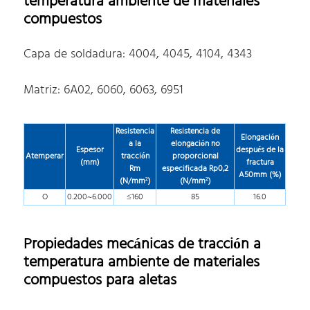
temperatura ambiente de materiales
compuestos
Capa de soldadura: 4004, 4045, 4104, 4343
Matriz: 6A02, 6060, 6063, 6951
Resistencia
Resistencia de
Elongación
a la
elongación no
Espesor
después de la
Atemperar
tracción
proporcional
(mm)
fractura
Rm
especificada Rp0,2
A50mm (%)
(N/mm²)
(N/mm²)
O
0.200~6.000
≤160
85
16.0
Propiedades mecánicas de tracción a
temperatura ambiente de materiales
compuestos para aletas