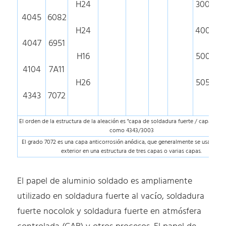
H24
300.0
4045
6082
H24
400.0
4047
6951
H16
500.0
4104
7A11
H26
505.0
4343
7072
El orden de la estructura de la aleación es "capa de soldadura fuerte / capa de su
como 4343/3003
El grado 7072 es una capa anticorrosión anódica, que generalmente se usa com
exterior en una estructura de tres capas o varias capas.
El papel de aluminio soldado es ampliamente
utilizado en soldadura fuerte al vacío, soldadura
fuerte nocolok y soldadura fuerte en atmósfera