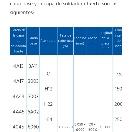
capa base y la capa de soldadura fuerte son las
siguientes:
Grado de
Diámetro
D
Longitud
la capa
Tasa de
interior
e
Grado
Espesor
Ancho
de la
de
Atemperar
cobertura
de la
base
(mm)
(mm)
placa
soldadura
(%)
bobina
(mm)
fuerte
(mm)
4A13
3A11
O
75.0
4A17
3003
H12
150.0
4A43
3003
H22
200.0
4A45
6A02
H14
250.0
0.050 ~
7.0 ~
4045
6060
3.0 ~ 25.0
≤10.000
6.000
1600.0