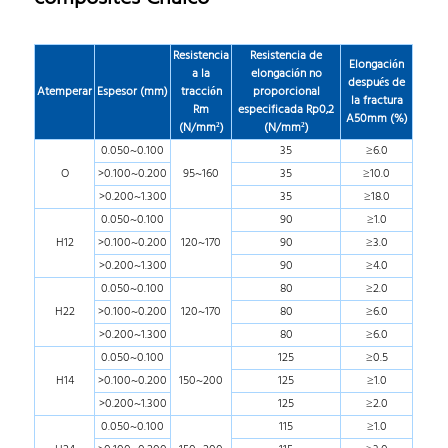
Resistencia
Resistencia de
Elongación
a la
elongación no
después de
Atemperar
Espesor (mm)
tracción
proporcional
la fractura
Rm
especificada Rp0,2
A50mm (%)
(N/mm²)
(N/mm²)
0.050~0.100
35
≥6.0
O
>0.100~0.200
95~160
35
≥10.0
>0.200~1.300
35
≥18.0
0.050~0.100
90
≥1.0
H12
>0.100~0.200
120~170
90
≥3.0
>0.200~1.300
90
≥4.0
0.050~0.100
80
≥2.0
H22
>0.100~0.200
120~170
80
≥6.0
>0.200~1.300
80
≥6.0
0.050~0.100
125
≥0.5
H14
>0.100~0.200
150~200
125
≥1.0
>0.200~1.300
125
≥2.0
0.050~0.100
115
≥1.0