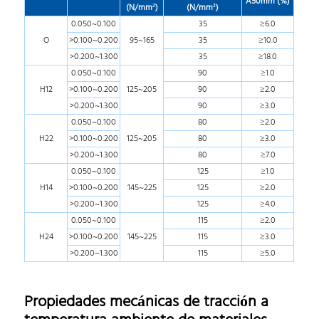
A50mm (%)
(N/mm²)
(N/mm²)
0.050~0.100
35
≥6.0
O
>0.100~0.200
95~165
35
≥10.0
>0.200~1.300
35
≥18.0
0.050~0.100
90
≥1.0
H12
>0.100~0.200
125~205
90
≥2.0
>0.200~1.300
90
≥3.0
0.050~0.100
80
≥2.0
H22
>0.100~0.200
125~205
80
≥3.0
>0.200~1.300
80
≥7.0
0.050~0.100
125
≥1.0
H14
>0.100~0.200
145~225
125
≥2.0
>0.200~1.300
125
≥4.0
0.050~0.100
115
≥2.0
H24
>0.100~0.200
145~225
115
≥3.0
>0.200~1.300
115
≥5.0
Propiedades mecánicas de tracción a