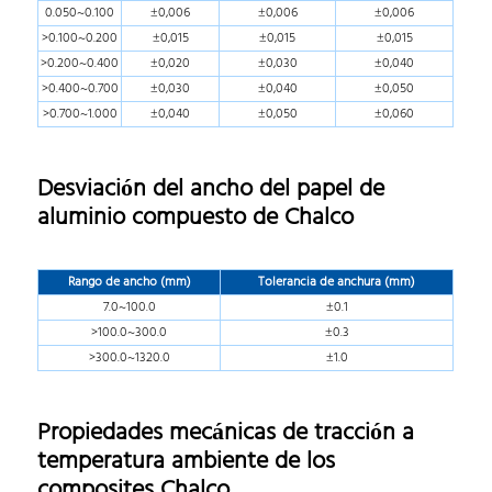
0.050~0.100
±0,006
±0,006
±0,006
>0.100~0.200
±0,015
±0,015
±0,015
>0.200~0.400
±0,020
±0,030
±0,040
>0.400~0.700
±0,030
±0,040
±0,050
>0.700~1.000
±0,040
±0,050
±0,060
Desviación del ancho del papel de
aluminio compuesto de Chalco
Rango de ancho (mm)
Tolerancia de anchura (mm)
7.0~100.0
±0.1
>100.0~300.0
±0.3
>300.0~1320.0
±1.0
Propiedades mecánicas de tracción a
temperatura ambiente de los
composites Chalco