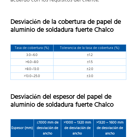
acuerdo con los requisitos del cliente.
Desviación de la cobertura de papel de
aluminio de soldadura fuerte Chalco
Tasa de cobertura (%)
Tolerancia de la tasa de cobertura (%)
3.0~6.0
±1.2
>6.0~8.0
±1.5
>8.0~13.0
±2.0
>13.0~25.0
±3.0
Desviación del espesor del papel de
aluminio de soldadura fuerte Chalco
≤1000 mm de
>1000 ~ 1320 mm
>1320 ~ 1600 mm
Espesor (mm)
desviación de
de desviación de
de desviación de
ancho
ancho
ancho