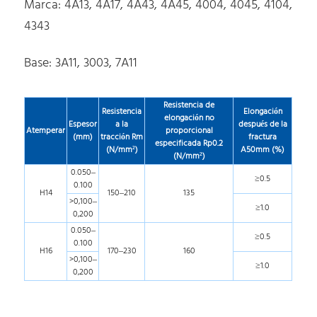
Marca: 4A13, 4A17, 4A43, 4A45, 4004, 4045, 4104,
4343
Base: 3A11, 3003, 7A11
Resistencia de
Resistencia
Elongación
elongación no
Espesor
a la
después de la
Atemperar
proporcional
(mm)
tracción Rm
fractura
especificada Rp0.2
(N/mm
²)
A50mm (%)
(N/mm
²)
0.050–
≥0.5
0.100
H14
150–210
135
>0,100–
≥1.0
0,200
0.050–
≥0.5
0.100
H16
170–230
160
>0,100–
≥1.0
0,200