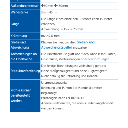
Außendurchmesser
Φ60mm-Φ450mm
Wandstärke
3mm-15mm
Die Länge eines einzelnen Busrohrs kann 15 Meter
Länge
erreichen;
Abweichung: + 15 ~ + 25 mm
Krümmung
m/L<2,0 mm
Größe und
Klicken Sie hier, um die
[Größen- und
Abweichung
Abweichungstabelle]
anzuzeigen
Anforderungen an
Die Oberfläche ist glatt und flach, ohne Risse, Falten,
die Oberfläche
Einschlüsse, Verformungen oder Verformungen.
Die fertige Rohrleitung ist vollständig gerade;
Produktanforderung
Hohe Maßgenauigkeit und hohe Zugfestigkeit;
Nicht anfällig für Entladung und Korona.
Ursprungszeugnis;
Rechnung und PL von der Handelskammer
Profile können
beglaubigt;
bereitgestellt
Prüfzeugnis nach EN 10204 3.1;
werden
Andere Prüfberichte, die vom Kunden angefordert
werden können.