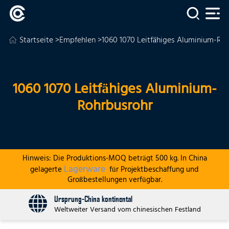
Startseite
>
Empfehlen
>1060 1070 Leitfähiges Aluminium-Ro
1060 1070 Leitfähiges Aluminium-
Rohrbusrohr
Hinweis: Die Produktions-MOQ beträgt 500 kg. In China
Lagerware
gelagerte
für Projektbeschaffung und
Großbestellungen verfügbar.
Ursprung-China kontinental
Weltweiter Versand vom chinesischen Festland