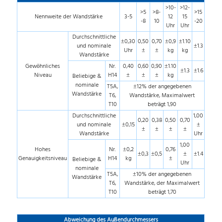
>10-
>12-
>5
>8-
>15
Nennweite der Wandstärke
3-5
12
15
-8
10
-20
Uhr
Uhr
Durchschnittliche
±0,30
0,50
0,70
±0,9
±1.10
und nominale
±1.3
Uhr
±
±
kg
kg
Wandstärke
Gewöhnliches
Nr.
0,40
0,60
0,90
±1.10
±1.3
±1.6
Niveau
H14
±
±
±
kg
Beliebige &
nominale
T5A,
±12% der angegebenen
Wandstärke
T6,
Wandstärke, Maximalwert
T10
beträgt 1,90
Durchschnittliche
1,00
0,20
0,38
0,50
0,70
und nominale
±0,15
±
±
±
±
±
Wandstärke
Uhr
1,00
Hohes
Nr.
±0,2
0,76
±0,3
±0,5
±
±1.4
Genauigkeitsniveau
H14
kg
±
Beliebige &
Uhr
nominale
T5A,
±10% der angegebenen
Wandstärke
T6,
Wandstärke, der Maximalwert
T10
beträgt 1,70
Abweichung des Außendurchmessers