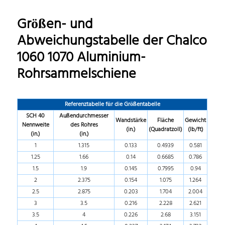
Größen- und
Abweichungstabelle der Chalco
1060 1070 Aluminium-
Rohrsammelschiene
Referenztabelle für die Größentabelle
SCH 40
Außendurchmesser
Wandstärke
Fläche
Gewicht
Nennweite
des Rohres
(in.)
(Quadratzoll)
(lb/ft)
(in.)
(in.)
1
1.315
0.133
0.4939
0.581
1.25
1.66
0.14
0.6685
0.786
1.5
1.9
0.145
0.7995
0.94
2
2.375
0.154
1.075
1.264
2.5
2.875
0.203
1.704
2.004
3
3.5
0.216
2.228
2.621
3.5
4
0.226
2.68
3.151