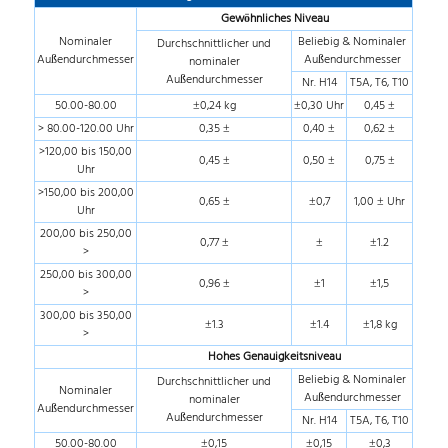
Gewöhnliches Niveau
Nominaler
Beliebig & Nominaler
Durchschnittlicher und
Außendurchmesser
Außendurchmesser
nominaler
Außendurchmesser
Nr. H14
T5A, T6, T10
50.00-80.00
±0,24 kg
±0,30 Uhr
0,45 ±
> 80.00-120.00 Uhr
0,35 ±
0,40 ±
0,62 ±
>120,00 bis 150,00
0,45 ±
0,50 ±
0,75 ±
Uhr
>150,00 bis 200,00
0,65 ±
±0,7
1,00 ± Uhr
Uhr
200,00 bis 250,00
0,77 ±
±
±1.2
>
250,00 bis 300,00
0,96 ±
±1
±1,5
>
300,00 bis 350,00
±1.3
±1.4
±1,8 kg
>
Hohes Genauigkeitsniveau
Beliebig & Nominaler
Durchschnittlicher und
Nominaler
Außendurchmesser
nominaler
Außendurchmesser
Außendurchmesser
Nr. H14
T5A, T6, T10
50.00-80.00
±0,15
±0,15
±0,3