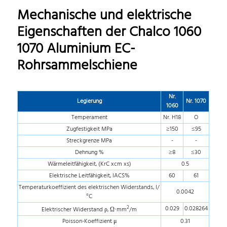
Mechanische und elektrische
Eigenschaften der Chalco 1060
1070 Aluminium EC-
Rohrsammelschiene
Nr.
Legierung
Nr. 1070
1060
Temperament
Nr. H18
O
Zugfestigkeit MPa
≥150
≤95
Streckgrenze MPa
-
-
Dehnung %
≥8
≤30
Wärmeleitfähigkeit, (KrC xcm xs)
0.5
Elektrische Leitfähigkeit, IACS%
60
61
Temperaturkoeffizient des elektrischen Widerstands, I/
0.0042
°C
2
0.029
0.028264
Elektrischer Widerstand ρ, Ω·mm
/m
Poisson-Koeffizient μ
0.31