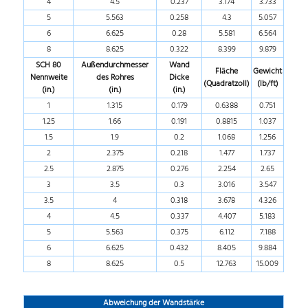
4
4.5
0.237
3.174
3.733
5
5.563
0.258
4.3
5.057
6
6.625
0.28
5.581
6.564
8
8.625
0.322
8.399
9.879
SCH 80
Außendurchmesser
Wand
Fläche
Gewicht
Nennweite
des Rohres
Dicke
(Quadratzoll)
(lb/ft)
(in.)
(in.)
(in.)
1
1.315
0.179
0.6388
0.751
1.25
1.66
0.191
0.8815
1.037
1.5
1.9
0.2
1.068
1.256
2
2.375
0.218
1.477
1.737
2.5
2.875
0.276
2.254
2.65
3
3.5
0.3
3.016
3.547
3.5
4
0.318
3.678
4.326
4
4.5
0.337
4.407
5.183
5
5.563
0.375
6.112
7.188
6
6.625
0.432
8.405
9.884
8
8.625
0.5
12.763
15.009
Abweichung der Wandstärke