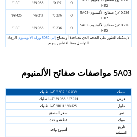
0.197 "(ر) صفائح الألمنيوم 5A03-
118.11"
59.055"
0.197"
O
H112
0.236 "(ر) صفائح الألمنيوم 5A03-
98.425"
49.213"
0.236"
O
H112
0.236 "(ر) صفائح الألمنيوم 5A03-
118.11"
59.055"
0.236"
O
H112
لا يمكنك العثور على الحجم الذي تحتاجه؟ أو تحتاج
إلى 5052 ورقة الألومنيوم
, الرجاء
التواصل معنا. اقتباس سريع
5A03 مواصفات صفائح الألمنيوم
سمك
0.039 "- 3.937" كما طلبك
عرض
47.244 "-59.055" كما طلبك
طول
98.425 "-118.11" كما طلبك
ثمن
سعر المصنع
موك
قطعة واحدة
تاريخ
أسبوع واحد
التسليم