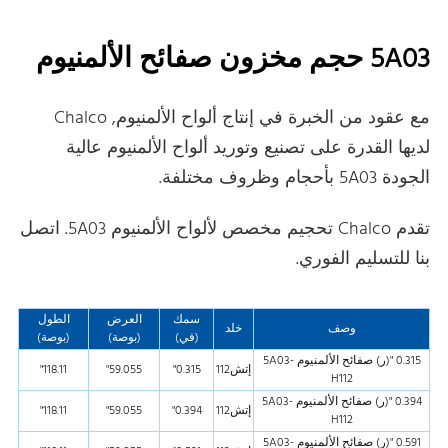
5A03 حجم مخزون صفائح الألمنيوم
مع عقود من الخبرة في إنتاج ألواح الألمنيوم, Chalco
لديها القدرة على تصنيع وتوريد ألواح الألمنيوم عالية
الجودة 5A03 بأحجام وظروف مختلفة.
تقدم Chalco تحجيم مخصص لألواح الألمنيوم 5A03. اتصل
بنا للتسليم الفوري.
سمك
العرض
الطول
وصف
خلد
(في)
(بوصة)
(بوصة)
0.315 "(ر) صفائح الألمنيوم 5A03-
إتش112
0.315"
59.055"
118.11"
H112
0.394 "(ر) صفائح الألمنيوم 5A03-
إتش112
0.394"
59.055"
118.11"
H112
0.591 "(ر) صفائح الألمنيوم 5A03-