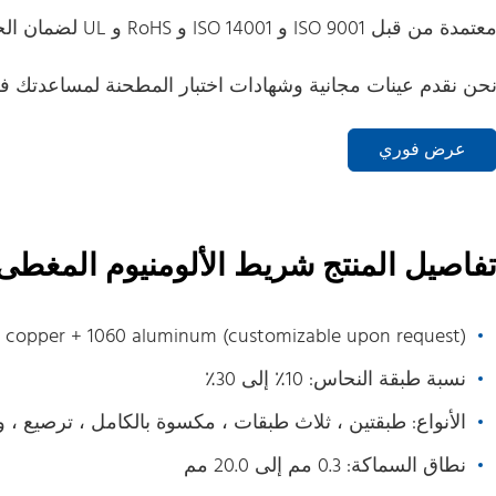
عتمدة من قبل ISO 9001 و ISO 14001 و RoHS و UL لضمان الجودة والبيئة والسلامة.
حن نقدم عينات مجانية وشهادات اختبار المطحنة لمساعدتك في
عرض فوري
فاصيل المنتج شريط الألومنيوم المغطى
00 copper + 1060 aluminum (customizable upon request)
نسبة طبقة النحاس: 10٪ إلى 30٪
الأنواع: طبقتين ، ثلاث طبقات ، مكسوة بالكامل ، ترصيع ، 
نطاق السماكة: 0.3 مم إلى 20.0 مم