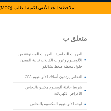
ملاحظة: الحد الأدنى لكمية الطلب (MOQ) للإنتاج هو 500 kg.
متعلق ب
ي
و
العروات النحاسية ، العروات المصنوعة من
ب
الألومنيوم وعروات الكابلات ثنائية المعدن |
حلول محطة ضغط تشالكو
ا
النحاس يرتدون أسلاك الألومنيوم CCA
شريط حافلة ألومنيوم مكسو بالنحاس
للأغراض الكهربائية
لوحة الألومنيوم المكسوة بالنحاس