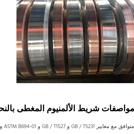
واصفات شريط الألمنيوم المغطى بالن
توافق مع معايير GB / T5231 و GB / T1527 و ASTM B694-01 و ASTM B152M و ASTM B248 / B248M.