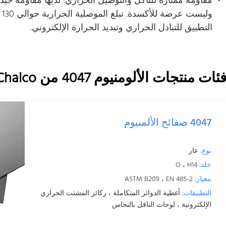
مقاومة ممتازة للتآكل والتوصيل الحراري: لديها مقاومة جي
ول
التطبيق للتبادل الحراري وتبديد الحرارة الإلكتروني.
ئات منتجات الألومنيوم 4047 من Chalco
4047 صفائح الألمنيوم
نوع:
عار
خلد:
O ، H14
معيار:
ASTM B209 ، EN 485-2
التطبيقات:
أغطية الدوائر المتكاملة ، ركائز المشتت الحراري
الإلكترونية ، لوحات الناقل بالنحاس