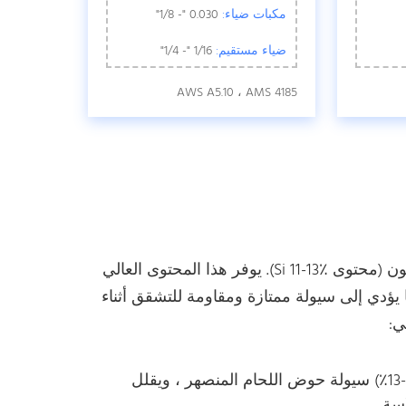
مكبات ضياء:
0.030 "- 1/8"
ضياء مستقيم:
1/16 "- 1/4"
AWS A5.10 ، AMS 4185
4047 سبائك الألومنيوم عبارة عن سبائك ألومنيوم عالية السيليكون (محتوى Si 11-13٪). يوفر هذا المحتوى العالي
دي إلى سيولة ممتازة ومقاومة للتشقق أثناء
ي:
سيولة لحام ممتازة: يعزز المحتوى العالي من السيليكون (11-13٪) سيولة حوض اللحام المنصهر ، ويقلل
سة.