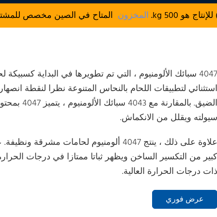
المخزون
المتاح في الصين مخصص للمشتريات
ستثنائي لتطبيقات اللحام بالنحاس المتنوعة نظرا لنقطة انص
يولته ويقلل من الانكماش.
علاوة على ذلك ، ينتج 4047 ألومنيوم لحامات 
بير من التكسير الساخن ويظهر ثباتا ممتازا في درجات الحرارة ا
ات درجات الحرارة العالية.
عرض فوري