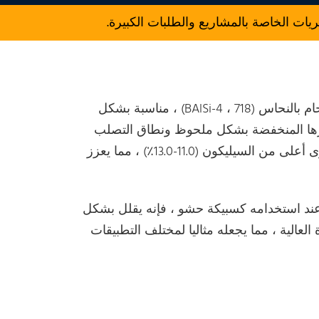
 الخاصة بالمشاريع والطلبات الكبيرة.
4047 سبائك الألومنيوم ، التي تم تطويرها في البداية كسبيكة لحام بالنحاس (BAlSi-4 ، 718) ، مناسبة بشكل
هارها المنخفضة بشكل ملحوظ ونطاق التصلب
الضيق. بالمقارنة مع 4043 سبائك الألومنيوم ، يتميز 4047 بمحتوى أعلى من السيليكون (11.0-13.0٪) ، مما يعزز
مشرقة ونظيفة. عند استخدامه كسبيكة حشو ، فإنه يقلل بشكل
لعالية ، مما يجعله مثاليا لمختلف التطبيقات