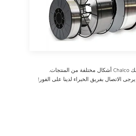
بصفتك موردا محترفا لسبائك الألومنيوم 4047 ، يمكن أن توفر لك Chalco أشكال مختلفة من المنتجات.
ى الاتصال بفريق الخبراء لدينا على الفور!