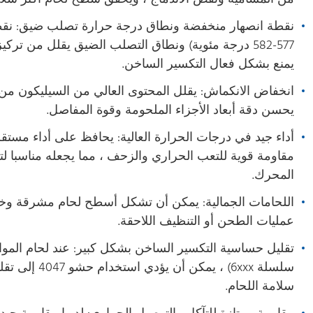
نقطة انصهار منخفضة ونطاق درجة حرارة تصلب ضيق: نقطة
577-582 درجة مئوية) ونطاق التصلب الضيق يقلل من تركي
يمنع بشكل فعال التكسير الساخن.
انخفاض الانكماش: يقلل المحتوى العالي من السيليكون من 
يحسن دقة أبعاد الأجزاء الملحومة وقوة المفاصل.
أداء جيد في درجات الحرارة العالية: يحافظ على أداء مستقر
مقاومة قوية للتعب الحراري والزحف ، مما يجعله مناسبا لت
المحرك.
اللحامات الجمالية: يمكن أن تشكل أسطح لحام مشرقة وخالي
عمليات الطحن أو التنظيف اللاحقة.
تقليل حساسية التكسير الساخن بشكل كبير: عند لحام الموا
سلسلة 6xxx) ، 
سلامة اللحام.