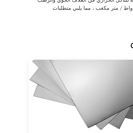
دة للتآكل الحراري في الغلاف الجوي والرطب
يست عرضة للأكسدة. تبلغ الموصلية الحرارية حوالي 130 واط / متر مكعب ، مما يلبي متطلبات