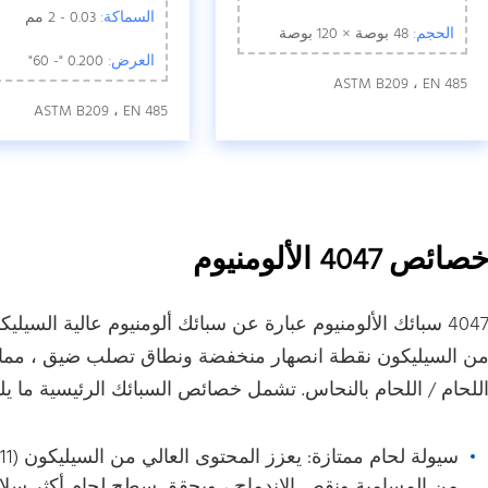
السماكة:
0.03 - 2 مم
الحجم:
48 بوصة × 120 بوصة
العرض:
0.200 "- 60"
ASTM B209 ، EN 485
ASTM B209 ، EN 485
صائص 4047 الألومنيوم
ن السيليكون نقطة انصهار منخفضة ونطاق تصلب ضيق ، مما يؤ
للحام / اللحام بالنحاس. تشمل خصائص السبائك الرئيسية ما يل
من المسامية ونقص الاندماج ، ويحقق سطح لحام أكثر سلا