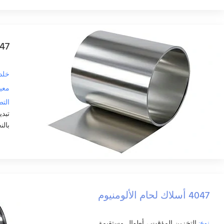
4047 قطاع لف
خلد:
معيا
التط
تبدي
بال
4047 أسلاك لحام الألومنيوم
نوع:
التخزين المؤقت ، أطوال مستقيمة