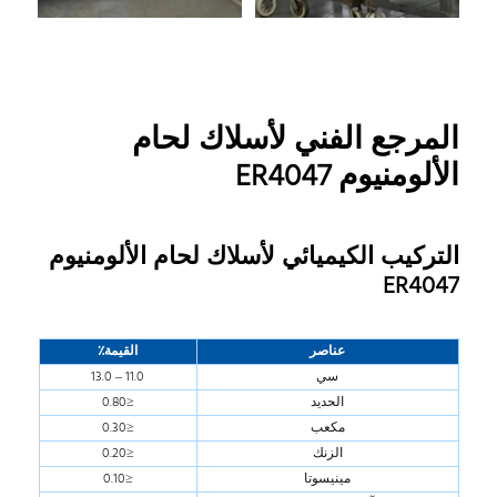
المرجع الفني لأسلاك لحام
الألومنيوم ER4047
التركيب الكيميائي لأسلاك لحام الألومنيوم
ER4047
عناصر
القيمة٪
سي
11.0 – 13.0
الحديد
≤0.80
مكعب
≤0.30
الزنك
≤0.20
مينيسوتا
≤0.10