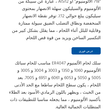
"718 الألومنيوم" أو AlSi12 ، عبارة عن سبيكة من
الألومنيوم والسيليكون سهلة الانصهار بمحتوى
سيليكون يبلغ حوالي 12٪. توفر نقطة الانصهار
المنخفضة ونطاق التصلب الضيق سيولة ممتازة
وقابلية للبلل أثناء اللحام ، مما يقلل بشكل كبير من
التكسير الساخن ويزيد من قوة قص اللحام.
عرض فوري
سلك لحام الألمنيوم ER4047 مناسب للحام سبائك
الألومنيوم 1060 و 1350 و 3003 و 3004 و 3005 و
5005 و 5050 و 6053 و 6061 و 6951 و 7005. بعد
اللحام ، يكون سطح اللحام ساطعا مع الحد الأدنى
من الخبث ، ويظهر باللون الرمادي-الأسود بعد الطلاء
بأكسيد الألومنيوم ، مما يجعله مناسبا للتطبيقات ذات
المتطلبات الجمالية العالية.