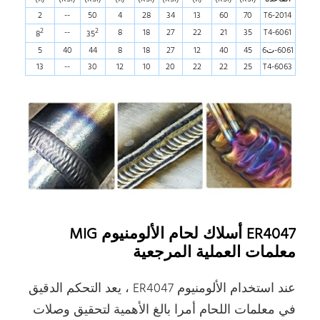
2
--
50
4
28
34
13
60
70
2014-T6
2
2
--
8
18
27
22
21
35
6061-T4
8
35
6061-ت6
45
40
12
27
18
8
44
40
5
13
--
30
12
10
20
22
22
25
6063-T4
ER4047 أسلاك لحام الألومنيوم MIG
معلمات العملية المرجعية
عند استخدام الألومنيوم ER4047 ، يعد التحكم الدقيق
في معلمات اللحام أمرا بالغ الأهمية لتحقيق وصلات