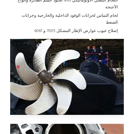
اللحام النبضي الأوتوماتيكي MIG لجلود جسم الطائرة وألواح
الأجنحة
لحام التماس لخزانات الوقود الداخلية والخارجية وخزانات
الضغط
إصلاح عيوب عوارض الإطار المشكل 7005 و 6061