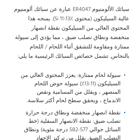
سبائك الألومنيوم ER4047 عبارة عن سبائك ألومنيوم
عالية السيليكون (محتوى Si 11-13٪). يمنحه هذا
المحتوى العالي من السيليكون نقطة انصهار
منخفضة ونطاق تصلب ضيق ، مما يؤدي إلى سيولة
ممتازة ومقاومة للتشقق أثناء اللحام / اللحام
بالنحاس. تشمل خصائص السبائك الرئيسية ما يلي:
سيولة لحام ممتازة: يعزز المحتوى العالي من
السيليكون (11-13٪) سيولة حوض اللحام
المنصهر ، ويقلل من المسامية ونقص
الاندماج ، ويحقق سطح لحام أكثر سلاسة.
نقطة انصهار منخفضة ونطاق درجة حرارة
تصلب ضيق: نقطة الانصهار السفلية (خط
السائل حوالي 577-582 درجة مئوية) ونطاق
التصلب الضيق يقلل من تركيز الإجهاد