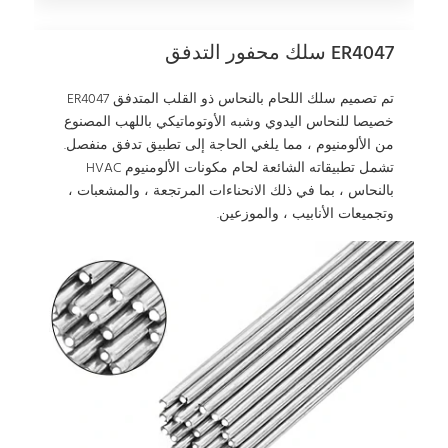
ER4047 سلك محفور التدفق
تم تصميم سلك اللحام بالنحاس ذو القلب المتدفق ER4047
خصيصا للنحاس اليدوي وشبه الأوتوماتيكي باللهب المصنوع
من الألومنيوم ، مما يلغي الحاجة إلى تطبيق تدفق منفصل.
تشمل تطبيقاته الشائعة لحام مكونات الألومنيوم HVAC
بالنحاس ، بما في ذلك الانحناءات المرتجعة ، والمشعبات ،
وتجميعات الأنابيب ، والموزعين.