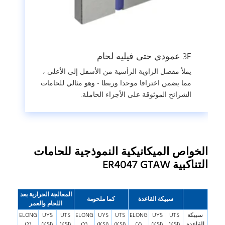
3F عمودي حتى فيليه لحام
يملأ مفصل الزاوية الرأسية من الأسفل إلى الأعلى ،
مما يضمن اختراقا موحدا وربطا - وهو مثالي للحامات
الشرائح الموثوقة على الأجزاء الحاملة.
الخواص الميكانيكية النموذجية للحامات
التناكبية ER4047 GTAW
المعالجة الحرارية بعد
سبيكة القاعدة
كما ملحومة
اللحام والعمر
سبيكة
UTS
UYS
ELONG
UTS
UYS
ELONG
UTS
UYS
ELONG
القاعدة
(KSI)
(KSI)
(٪)
(KSI)
(KSI)
(٪)
(KSI)
(KSI)
(٪)