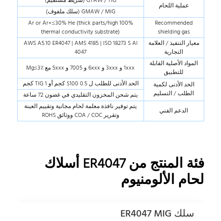
GTAW / TIG (شريط مستقيم)
عملية اللحام
GMAW / MIG (سلك ملفوف)
100% Ar or Ar+≤30% He (thick parts/high
Recommended
thermal conductivity substrate)
shielding gas
معيار التنفيذ / العلامة
AWS A5.10 ER4047 | AMS 4185 | ISO 18273 S Al
التجارية
4047
المواد الأصلية القابلة
1xxx و 3xxx و 6xxx و 7005 و 5xxx مع Mg≤3٪
للتطبيق
الحد الأدنى للطلب ل S100 0.5 كجم أو TIG 1 كجم
الحد الأدنى لكمية
الطلب / التسليم
يتم شحن المخزون التقليدي في غضون 72 ساعة
يتم توفير نافذة معلمة لحام مجانية وتقييم العينة
الدعم الفني
وتقرير COA / COC ووثائق ROHS
فئة المنتج من ER4047 أسلاك
لحام الألومنيوم
سلك ER4047 MIG