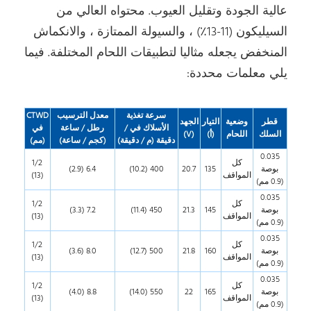
عالية الجودة وتقليل العيوب. محتواه العالي من
السيليكون (11-13٪) ، والسيولة الممتازة ، والانكماش
المنخفض يجعله مثاليا لتطبيقات اللحام المختلفة. فيما
يلي معلمات محددة:
سرعة تغذية
معدل الترسيب
CTWD
قطر
وضعية
التيار
الجهد
الأسلاك في /
رطل / ساعة
في
السلك
اللحام
(أ)
(V)
دقيقة (م / دقيقة)
(كجم / ساعة)
(مم)
0.035
كل
1/2
بوصة
135
20.7
400 (10.2)
6.4 (2.9)
المواقف
(13)
(0.9 مم)
0.035
كل
1/2
بوصة
145
21.3
450 (11.4)
7.2 (3.3)
المواقف
(13)
(0.9 مم)
0.035
كل
1/2
بوصة
160
21.8
500 (12.7)
8.0 (3.6)
المواقف
(13)
(0.9 مم)
0.035
كل
1/2
بوصة
165
22
550 (14.0)
8.8 (4.0)
المواقف
(13)
(0.9 مم)