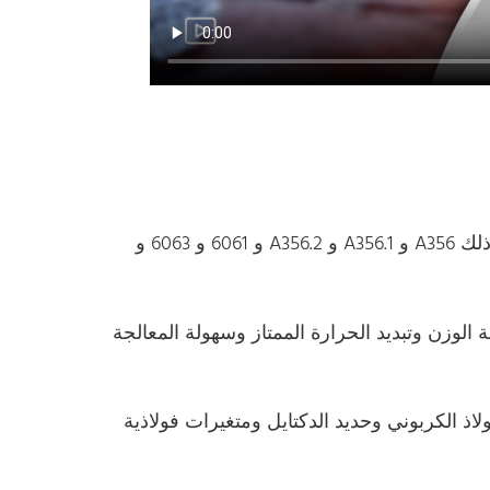
تأتي عجلات سبائك الألومنيوم بدرجات سبائك مختلفة ، بما في ذلك A356 و A356.1 و A356.2 و 6061 و 6063 و
ة الوزن وتبديد الحرارة الممتاز وسهولة المعالجة
لاذ الكربوني وحديد الدكتايل ومتغيرات فولاذية