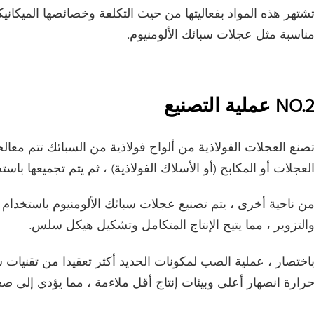
شتهر هذه المواد بفعاليتها من حيث التكلفة وخصائصها الميكانيك
ناسبة مثل عجلات سبائك الألومنيوم.
NO. عملية التصنيع
صنع العجلات الفولاذية من ألواح فولاذية من السبائك تتم معال
لعجلات أو المكابح (أو الأسلاك الفولاذية) ، ثم يتم تجميعها باس
ن ناحية أخرى ، يتم تصنيع عجلات سبائك الألومنيوم باستخدام ت
التزوير ، مما يتيح الإنتاج المتكامل وتشكيل هيكل سلس.
اختصار ، عملية الصب لمكونات الحديد أكثر تعقيدا من تقنيات 
رارة انصهار أعلى وبيئات إنتاج أقل ملاءمة ، مما يؤدي إلى صع