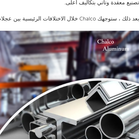
صنيع معقدة وتأتي بتكاليف أعلى.
عد ذلك ، ستوجهك Chalco خلال الاختلافات الرئيسية بين عجلات سبائك الألومنيوم والعجلات الفولاذية.