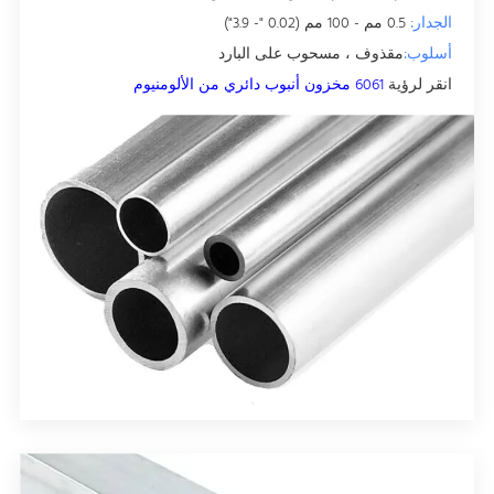
الجدار:
0.5 مم - 100 مم (0.02 "- 3.9")
أسلوب:
مقذوف ، مسحوب على البارد
انقر لرؤية
6061 مخزون أنبوب دائري من الألومنيوم