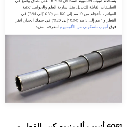
يستخدم أنبوب الألمنيوم المتداخل 6061-T6 على نطاق واسع في
التطبيقات القابلة للتعديل مثل سارية العلم والحوامل ثلاثية
القوائم ، بأحجام من 10 مم إلى 100 مم (0.39 "إلى 3.94") في
القطر و 1 مم إلى 5 مم (0.04 "إلى 0.20") في سمك الجدار. انقر
فوق
أنبوب تلسكوبي من الألومنيوم
لمعرفة المزيد.