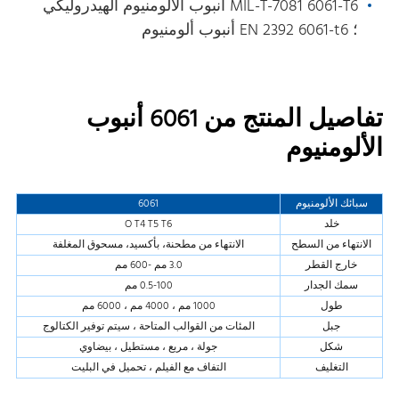
MIL-T-7081 6061-T6 أنبوب الألومنيوم الهيدروليكي
؛ EN 2392 6061-t6 أنبوب ألومنيوم
تفاصيل المنتج من 6061 أنبوب
الألومنيوم
سبائك الألومنيوم
6061
خلد
O T4 T5 T6
الانتهاء من السطح
الانتهاء من مطحنة، بأكسيد، مسحوق المغلفة
خارج القطر
3.0 مم -600 مم
سمك الجدار
0.5-100 مم
طول
1000 مم ، 4000 مم ، 6000 مم
جبل
المئات من القوالب المتاحة ، سيتم توفير الكتالوج
شكل
جولة ، مربع ، مستطيل ، بيضاوي
التغليف
التفاف مع الفيلم ، تحميل في البليت