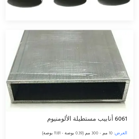
6061 أنابيب مستطيلة الألومنيوم
العرض:
10 مم - 300 مم (0.39 بوصة - 11.81 بوصة)